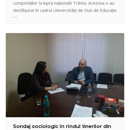
competiţiilor la lupta naţională Trânta. Acestea s-au
desfăşurat în cadrul Universităţii de Stat de Educaţie
Fizică şi Sport, graţie susţinerii tradiţionale din
partea Federaţiei Naţionale „Trânta”, Universităţii
gazdă şi Şcolii Republicane Sportive Specializate de
Lupte a Ministerului Tineretului şi Sportului…
Sondaj sociologic în rîndul tinerilor din