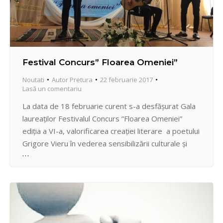
Festival Concurs” Floarea Omeniei”
Noutati
Autor
Pretura
22 februarie 2017
Lasă un comentariu
La data de 18 februarie curent s-a desfăşurat Gala
laureaţilor Festivalul Concurs ”Floarea Omeniei”
ediţia a VI-a, valorificarea creaţiei literare a poetului
Grigore Vieru în vederea sensibilizării culturale şi
exprimării artistice a tinerilor. Evenimentul a fost
organizat de către Centrul de Excelenţă în
Energetică și Electronică din mun. Chişinău în
parteneriat cu Pretura sectorului Centru.…