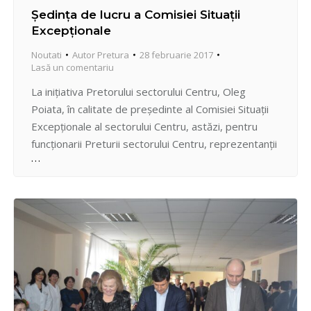
Şedinţa de lucru a Comisiei Situaţii
Excepţionale
Noutati
Autor
Pretura
28 februarie 2017
Lasă un comentariu
La iniţiativa Pretorului sectorului Centru, Oleg
Poiata, în calitate de preşedinte al Comisiei Situaţii
Excepţionale al sectorului Centru, astăzi, pentru
funcţionarii Preturii sectorului Centru, reprezentanţii
Inspectoratului de Poliţie s. Centru, precum şi
serviciile din teritoriu, a fost dat semnalul de
înştiinţare şi adunare a efectivului punctului de
conducere al sectorului Centru. Scopul acestei
şedinţe a…