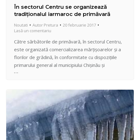
În sectorul Centru se organizează
tradiţionalul iarmaroc de primăvară
Noutati
Autor
Pretura
20 februarie 2017
Lasă un comentariu
Către sărbătorile de primăvară, în sectorul Centru,
este organizată comercializarea mărţişoarelor şi a
florilor de grădină, în conformitate cu dispoziţiile
primarului general al municipiului Chişinău şi
pretorului sectorului Centru. Astfel, până la 10
martie curent, este permis: comerţul cu flori de
grădină – bd. Ştefan cel Mare şi Sfânt nr. 62 – nr. 64;
str.…