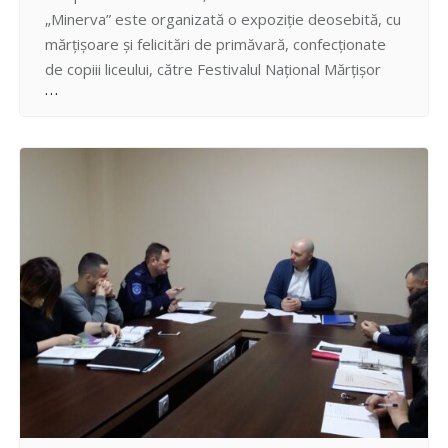
„Minerva” este organizată o expoziţie deosebită, cu
mărţişoare şi felicitări de primăvară, confecţionate
de copiii liceului, către Festivalul Naţional Mărţişor
2017. Atât pentru angajaţii Preturii, cât şi pentru
vizitatori, este o surpriză plăcută către sărbătorile
de primăvară, din partea acestor copii talentaţi şi
frumoşi, care…