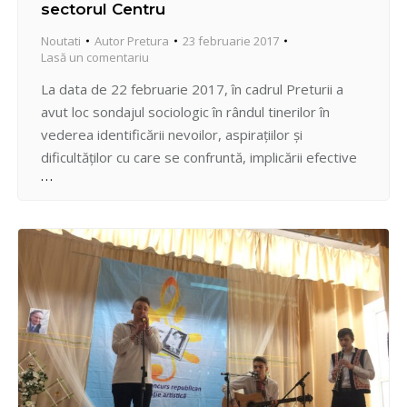
sectorul Centru
Noutati
Autor
Pretura
23 februarie 2017
Lasă un comentariu
La data de 22 februarie 2017, în cadrul Preturii a
avut loc sondajul sociologic în rândul tinerilor în
vederea identificării nevoilor, aspirațiilor și
dificultăților cu care se confruntă, implicării efective
a acestora în elaborarea și implementarea politicilor
publice locale, precum și participarea lor la luarea
deciziilor si susţinerea iniţiativelor parvenite de la
sectorul asociativ de…