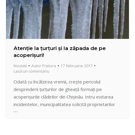
Atenţie la ţurţuri şi la zăpada de pe
acoperişuri!
Noutati
Autor
Pretura
17 februarie 2017
Lasă un comentariu
Odată cu încălzirea vremii, creşte pericolul
desprinderii ţurţurilor de gheață formați pe
acoperișurile clădirilor din Chişinău. Intru evitarea
incidentelor, municipalitatea solicită proprietarilor
imobilelor sau celor care îşi desfăşoară activitatea în
aceste imobile să asigure îndepărtarea ţurţurilor de
pe clădiri, cu îngrădirea zonelor aferente. Pretorul
sectorului Centru, Oleg Poiata, a cerut serviciilor de