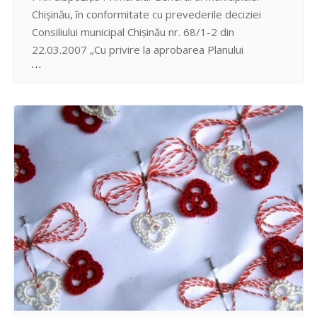
Chişinău, în conformitate cu prevederile deciziei
Consiliului municipal Chişinău nr. 68/1-2 din
22.03.2007 „Cu privire la aprobarea Planului
urbanistic general al oraşului Chişinău”, Hotărârii de
Guvern nr. 951 din 14.10.1997 „Despre aprobarea
Regulamentului privind consultarea populaţiei în
procesul elaborării şi aprobării documentaţiei de
amenajare a teritoriului şi de urbanism”, a…