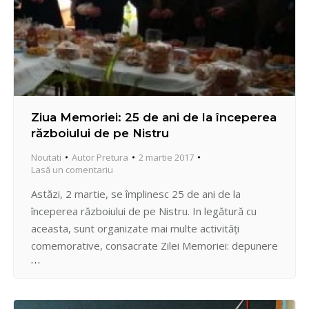
Ziua Memoriei: 25 de ani de la începerea
războiului de pe Nistru
Noutati
Autor
Pretura
2 martie 2017
Lasă un comentariu
Astăzi, 2 martie, se împlinesc 25 de ani de la
începerea războiului de pe Nistru. In legătură cu
aceasta, sunt organizate mai multe activități
comemorative, consacrate Zilei Memoriei: depunere
de flori la monumentul lui Ştefan cel Mare şi Sfânt,
marşul de comemorare pe străzile centrale ale
Chişinăului, mitingul de comemorare a eroilor căzuţi