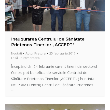
Inaugurarea Centrului de Sănătate
Prietenos Tinerilor „ACCEPT”
Noutati
Autor
Pretura
25 februarie 2017
Lasă un comentariu
Începând din 24 februarie curent tinerii din sectorul
Centru pot beneficia de serviciile Centrului de
Sănătate Prietenos Tinerilor „ACCEPT”. ( în incinta
IMSP AMTCentru) Centrul de Sănătate Prietenos
Tinerilor „ACCEPT” oferă servicii medicale integrate
cu asistenţa psiho-socială, orientate spre
prevenirea, depistarea precoce, tratamentul,
reabilitarea psiho-socială, cât şi susţinerea tinerilor