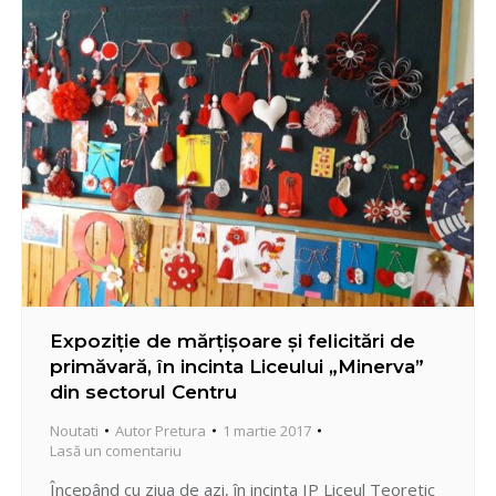
în acţiunile de…
Expoziţie de mărţişoare şi felicitări de
primăvară, în incinta Liceului „Minerva”
din sectorul Centru
Noutati
Autor
Pretura
1 martie 2017
Lasă un comentariu
Începând cu ziua de azi, în incinta IP Liceul Teoretic