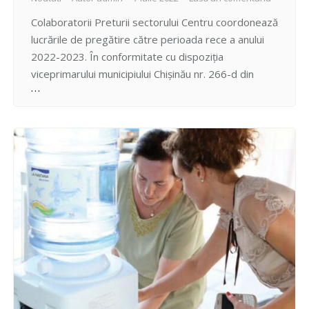
Colaboratorii Preturii sectorului Centru coordonează
lucrările de pregătire către perioada rece a anului
2022-2023. În conformitate cu dispoziția
viceprimarului municipiului Chișinău nr. 266-d din
16.06.2022 ”Cu privire la suspendarea traficului
rutier pe str. Bulgară, tronsonul cuprins între 31
august 1989 și bd. Ștefan cel Mare și Sfânt”, de
către S.A. “Termoelectrica “ și antreprenorul S.R.L.…