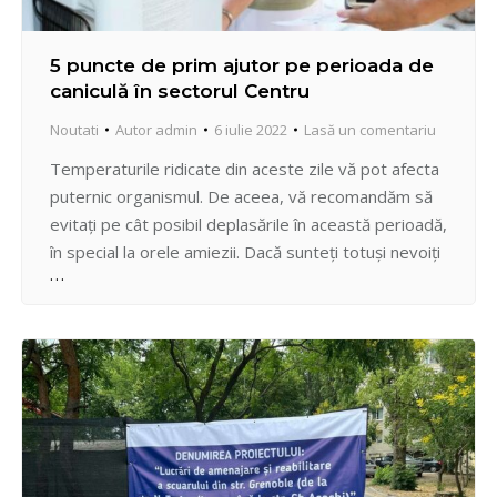
5 puncte de prim ajutor pe perioada de
caniculă în sectorul Centru
Noutati
Autor
admin
6 iulie 2022
Lasă un comentariu
Temperaturile ridicate din aceste zile vă pot afecta
puternic organismul. De aceea, vă recomandăm să
evitați pe cât posibil deplasările în această perioadă,
în special la orele amiezii. Dacă sunteți totuși nevoiți
să ieșiți, pe lângă măsurile obișnuite de protecție
(îmbrăcăminte ușoară, din materiale vegetale,
acoperirea capului, hidratarea corespunzătoare) e
bine să știți că am…