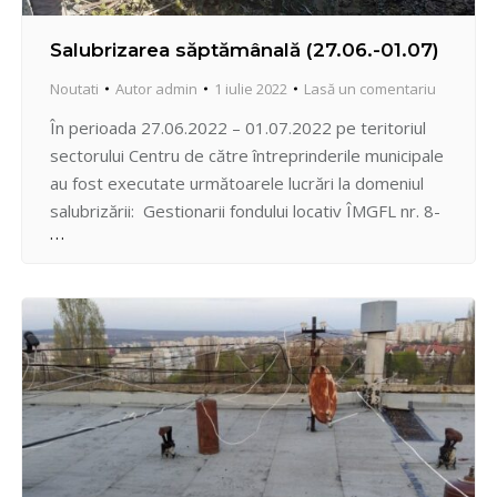
Salubrizarea săptămânală (27.06.-01.07)
Noutati
Autor
admin
1 iulie 2022
Lasă un comentariu
În perioada 27.06.2022 – 01.07.2022 pe teritoriul
sectorului Centru de către întreprinderile municipale
au fost executate următoarele lucrări la domeniul
salubrizării: Gestionarii fondului locativ ÎMGFL nr. 8-
12: evacuarea anvelopelor uzate din sector cosirea
și greblarea ierbii evacuarea deșeurilor ocazionale, a
resturilor vegetale str. Gh. Asachi, str. Academiei,
str. Bulgară, str. 31 August 1989, str. Ismail,…