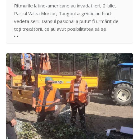
Ritmurile latino-americane au invadat ieri, 2 iulie,
Parcul Valea Morilor, Tangoul argentinian fiind
vedeta serii. Dansul pasional a putut fi urmărit de
toți trecătorii, ce au avut posibilitatea să se
familiarizeze cu acest stil de dans elegant, dar și să
vizioneze evoluția dansatorilor de la Asociația Tango
Argentino Moldova, care au oferit un adevărat
master…