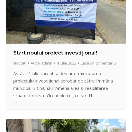
Start noului proiect investițional!
Noutati
Autor
admin
4 iulie 2022
Lasă un comentariu
Astăzi, 4 iulie curent, a demarat executarea
proiectului investițional aprobat de către Primăria
municipiului Chișinău ”Amenajarea și reabilitarea
scuarului din str. Grenoble colț cu str. N.
Testimițeanu (adiacent Liceul Nicolae Sulac)”.
Obiectivul proiectului: Amenajarea și reabilitarea
unui scuar prin reutilizarea, remodelarea spaţiului
public situat în perimetrul dintre str. Grenoble colț