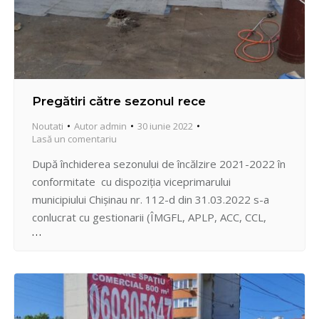
Pregătiri către sezonul rece
Noutati
Autor
admin
30 iunie 2022
Lasă un comentariu
După închiderea sezonului de încălzire 2021-2022 în
conformitate cu dispoziția viceprimarului
municipiului Chișinau nr. 112-d din 31.03.2022 s-a
conlucrat cu gestionarii (ÎMGFL, APLP, ACC, CCL,
Fond departamental) pentru a fi executate lucrările
de pregătire a blocurilor locative către sezonul rece
2022-2023, unde urmează sa fie pregătite spre
conectare la agentul termic: – 240 blocuri…