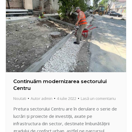
cu str. N. Testimițeanu (adiacent…
Continuăm modernizarea sectorului
Centru
Noutati
Autor
admin
4 iulie 2022
Lasă un comentariu
Pretura sectorului Centru are în derulare o serie de
lucrări și proiecte de investiții, axate pe
infrastructura din sector, destinate îmbunătățirii
gradului de confort urban, astfel pe parcursul