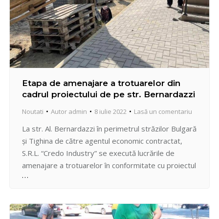
Etapa de amenajare a trotuarelor din
cadrul proiectului de pe str. Bernardazzi
Noutati
Autor
admin
8 iulie 2022
Lasă un comentariu
La str. Al. Bernardazzi în perimetrul străzilor Bulgară
și Tighina de către agentul economic contractat,
S.R.L. “Credo Industry” se execută lucrările de
amenajare a trotuarelor în conformitate cu proiectul
coordonat: – decaparea – evacuarea asfaltului vechi
– instalarea bordurilor – amenajarea trotuarelor în
pavaj