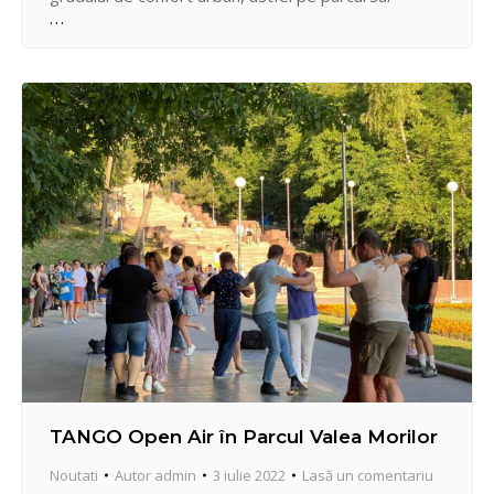
săptămânii precedente, Vicepretorul sectorului
Centru, Alina POPOVICI şi colaboratorii preturii zilnic
au efectuat inspectări în sector pentru
monitorizarea şi buna desfăşurare a proiectelor
investiţionale în derulare. Pe…
TANGO Open Air în Parcul Valea Morilor
Noutati
Autor
admin
3 iulie 2022
Lasă un comentariu