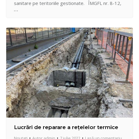
sanitare pe teritoriile gestionate. ÎMGFL nr. 8-12,
APLP, ACC, CCL, Fondul Departamental -
salubrizarea teritoriilor curților blocurilor
locative și terenurilor publice de uz comun str. Valea
Dicescu, 45, 47, 49, șos. Hîncești, 2, 2/1, 20, 22,
22b, str. Bulgară,…
Lucrări de reparare a rețelelor termice
Noutati
Autor
admin
7 iulie 2022
Lasă un comentariu