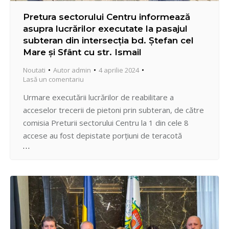
Pretura sectorului Centru informează
asupra lucrărilor executate la pasajul
subteran din intersecția bd. Ștefan cel
Mare și Sfânt cu str. Ismail
Noutati
Autor
admin
4 aprilie 2024
Lasă un comentariu
Urmare executării lucrărilor de reabilitare a
acceselor trecerii de pietoni prin subteran, de către
comisia Preturii sectorului Centru la 1 din cele 8
accese au fost depistate porțiuni de teracotă
instalate neconform. Fapt pentru care am insistat ca
operatorul economic să înlocuiască placarea
peretelui exterior al scării. Subsidiar, ținând cont de
faptul că recepția finală…