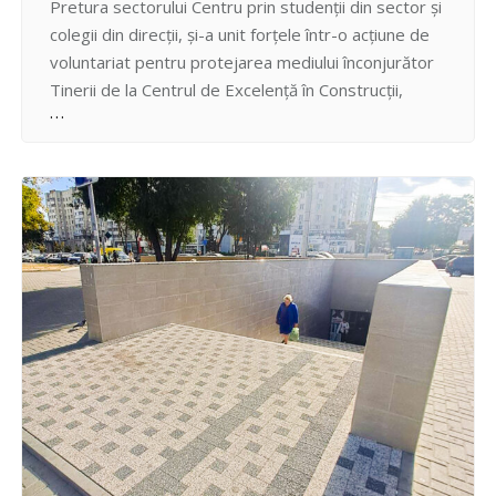
Pretura sectorului Centru prin studenții din sector și
colegii din direcții, și-a unit forțele într-o acțiune de
voluntariat pentru protejarea mediului înconjurător
Tinerii de la Centrul de Excelență în Construcții,
Centrul de Excelență în Energetică și Electronică,
funcționarii Preturii și ai direcției pentru protecția
drepturilor copilului Centru dar și locatari din sector,
într-un număr de…