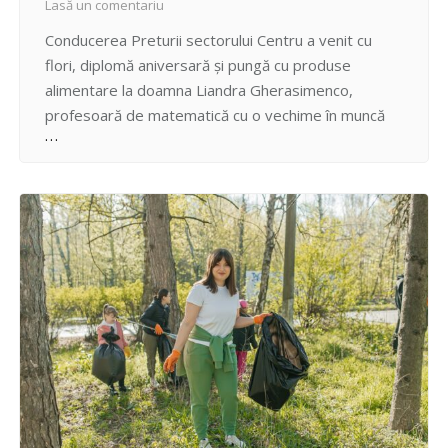
Lasă un comentariu
Conducerea Preturii sectorului Centru a venit cu
flori, diplomă aniversară și pungă cu produse
alimentare la doamna Liandra Gherasimenco,
profesoară de matematică cu o vechime în muncă
de peste 60 de ani dedicați formării tinerelor
generații, care la 6 aprilie atinge vârsta onorabilă de
senior- 90 de ani. “În semn de aleasă recunoștință a
contribuției…