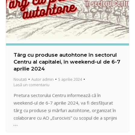
Târg cu produse autohtone în sectorul
Centru al capitalei, în weekend-ul de 6-7
aprilie 2024
Noutati
Autor
admin
5 aprilie 2024
Lasă un comentariu
Pretura sectorului Centru informează că în
weekend-ul de 6-7 aprilie 2024, va fi desfășurat
târg cu produse și mărfuri autohtone, organizat în
colaborare cu AO „Eurocivis” cu scopul de a sprijini
producătorii locali și de a oferi locuitorilor capitalei
acces la produse agricole de sezon și ecologice.