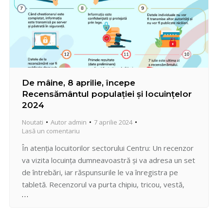
De mâine, 8 aprilie, începe
Recensământul populației și locuințelor
2024
Noutati
Autor
admin
7 aprilie 2024
Lasă un comentariu
În atenția locuitorilor sectorului Centru: Un recenzor
va vizita locuința dumneavoastră și va adresa un set
de întrebări, iar răspunsurile le va înregistra pe
tabletă. Recenzorul va purta chipiu, tricou, vestă,
rucsac și tabletă – toate cu logoul recensământului.
De asemenea, el va prezenta obligatoriu legitimația