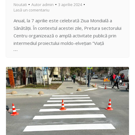
Noutati
Autor
admin
3 aprilie 2024
Lasă un comentariu
Anual, la 7 aprilie este celebrată Ziua Mondială a
Sănătății. În contextul acestei zile, Pretura sectorului
Centru organizează o amplă activitate publică prin
intermediul proiectului moldo-elvețian ”Viață
sănătoasă: reducerea poverii bolilor
netransmisibile”. Îndreptat către toate vârstele și
categoriile de populație, evenimentul se anunță a fi
o premieră pentru capitală, unde partenerii publici și
privați se…