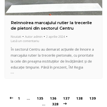
Reînnoirea marcajului rutier la trecerile
de pietoni din sectorul Centru
Noutati
Autor
admin
2 aprilie 2024
Lasă un comentariu
În sectorul Centru au demarat acțiunile de înnoire a
marcajului rutier la trecerile pietonale, cu prioritate
la cele din preajma instituțiilor de învățământ și de
educație timpurie. Până în prezent, ÎM Regia
”Exdrupo” a reuşit să aplice marcaj la următoarele
străzi din sector: Ștefan cel Mare şi Sfânt Melestiu-
Valea Trandafirilor Melestiu, 16 Melestiu, 16/2…
1
…
135
136
137
138
139
…
328