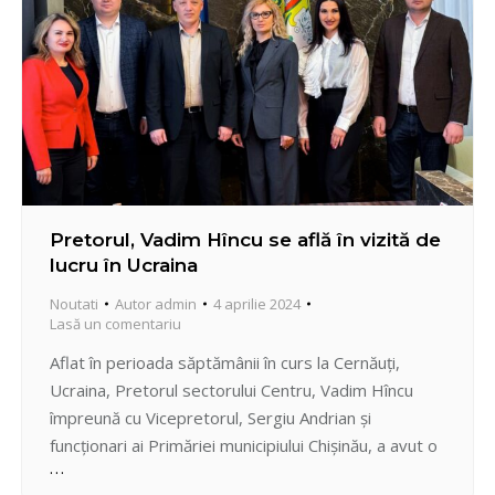
Pretorul, Vadim Hîncu se află în vizită de
lucru în Ucraina
Noutati
Autor
admin
4 aprilie 2024
Lasă un comentariu
Aflat în perioada săptămânii în curs la Cernăuți,
Ucraina, Pretorul sectorului Centru, Vadim Hîncu
împreună cu Vicepretorul, Sergiu Andrian și
funcționari ai Primăriei municipiului Chișinău, a avut o
întrevedere cu administrația orașului situat pe