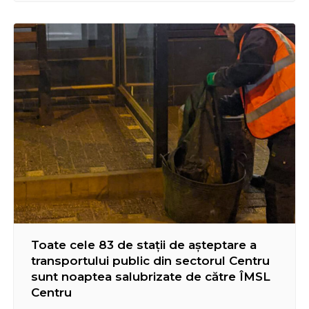
malurile râului Prut. Primarul de Cernăuți, Roman
Cliciuc și delegația din Chișinău au reluat dialogul
cooperant stabilit între cele două părți…
Toate cele 83 de stații de așteptare a
transportului public din sectorul Centru
sunt noaptea salubrizate de către ÎMSL
Centru