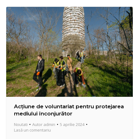
Încurajăm cetățenii să viziteze târgurile, menite să
asigure…
Acțiune de voluntariat pentru protejarea
mediului înconjurător
Noutati
Autor
admin
5 aprilie 2024
Lasă un comentariu