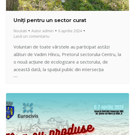
Uniți pentru un sector curat
Noutati
Autor
admin
6 aprilie 2024
Lasă un comentariu
Voluntari de toate vârstele au participat astăzi
alături de Vadim Hîncu, Pretorul sectorului Centru, la
o nouă acțiune de ecologizare a sectorului, de
această dată, la spațiul public din intersecția
străzilor Sprâncenoaia 1A cu Academiei. La
demersul civic al Pretorului au răspuns afirmativ
sportivii clubului „Garuda fighting club”, dar și
locatari ai complexelor locative din…