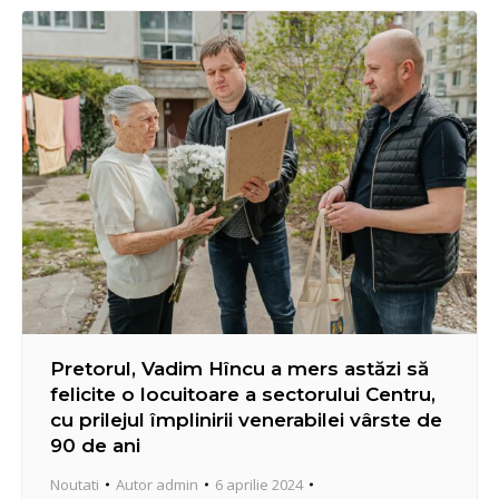
de recenzor.
Pretorul, Vadim Hîncu a mers astăzi să
felicite o locuitoare a sectorului Centru,
cu prilejul împlinirii venerabilei vârste de
90 de ani
Noutati
Autor
admin
6 aprilie 2024