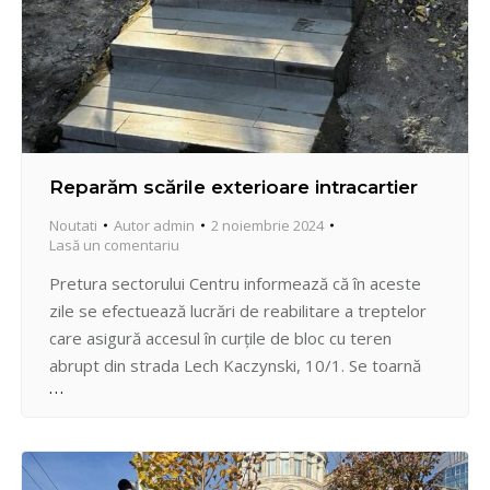
Reparăm scările exterioare intracartier
Noutati
Autor
admin
2 noiembrie 2024
Lasă un comentariu
Pretura sectorului Centru informează că în aceste
zile se efectuează lucrări de reabilitare a treptelor
care asigură accesul în curțile de bloc cu teren
abrupt din strada Lech Kaczynski, 10/1. Se toarnă
fundația și se montează plăcile betonate. Scările
sunt reabilitate în conformitate cu normele de
siguranță. După finisarea lucrărilor, treptele vor
conferi stabilitate deplină…