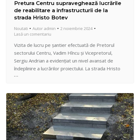
Pretura Centru supraveghează lucrările
de reabilitare a infrastructurii de la
strada Hristo Botev
Noutati
Autor
admin
2 noiembrie 2024
Lasă un comentariu
Vizita de lucru pe șantier efectuată de Pretorul
sectorului Centru, Vadim Hîncu și Vicepretorul,
Sergiu Andrian a evidențiat un nivel avansat de
îndeplinire a lucrărilor proiectului. La strada Hristo
Botev se reconfigurează infrastructura. Pe artera
pară, de la bd. Dacia în sus spre str. Tudor Strișcă
se lucrează pe porțiuni asupra refacerii trotuarului
pietonal, inclusiv…