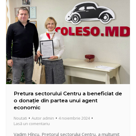
executarea lucrărilor. Astfel, se vor schimba
ferestrele…
Pretura sectorului Centru a beneficiat de
o donație din partea unui agent
economic
Noutati
Autor
admin
4 noiembrie 2024
Lasă un comentariu
Vadim Hîncu, Pretorul sectorului Centru, a mulțumit