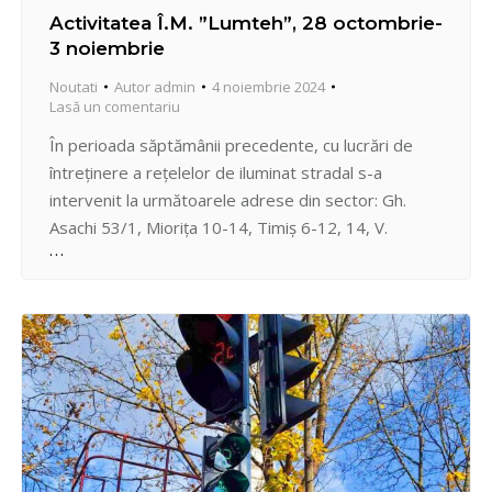
Activitatea Î.M. ”Lumteh”, 28 octombrie-
3 noiembrie
Noutati
Autor
admin
4 noiembrie 2024
Lasă un comentariu
În perioada săptămânii precedente, cu lucrări de
întreținere a rețelelor de iluminat stradal s-a
intervenit la următoarele adrese din sector: Gh.
Asachi 53/1, Miorița 10-14, Timiș 6-12, 14, V.
Korolenko 5, Grenoble 163/2, C. Vîrnav 19, Hîncești
34/1, 41, 68A, 114, 142, 178, Universității 10,
Armenească 30, Melestiu 26/9, Hrușca 2, Tisa 5,
Lacului 20,…