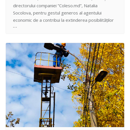
directorului companiei ”Coleso.md”, Natalia
Socolova, pentru gestul generos al agentului
economic de a contribui la extinderea posibilităților
instituției publice prin intermediul suportului acordat.
Bunurile materiale oferite de compania ”Coleso.md”
cu titlu gratuit reprezintă rezultatul bunei tradiții a
parteneriatului public-privat și temeinica relație de
colaborare îndelungată stabilită între Pretura…