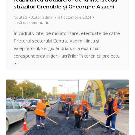
străzilor Grenoble și Gheorghe Asachi
Noutati
Autor
admin
31 octombrie 2024
Lasă un comentariu
În cadrul vizitei de monitorizare, efectuate de către
Pretorul sectorului Centru, Vadim Hîncu și
Vicepretorul, Sergiu Andrian, s-a examinat
corespunderea inițierii lucrărilor în teren cu proiectul
de execuție, continuitatea proiectului prin
reabilitarea altor porțiuni ale străzilor din
intersecție, cât și diverse aspecte tehnice. În
prezent se fac lucrări pregătitoare de decapare a
asfaltului uzat, excavare…