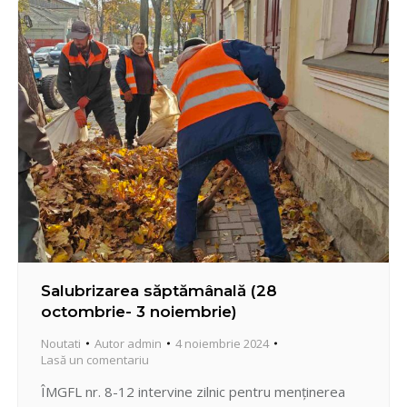
cablu; -…
Salubrizarea săptămânală (28
octombrie- 3 noiembrie)
Noutati
Autor
admin
4 noiembrie 2024
Lasă un comentariu
ÎMGFL nr. 8-12 intervine zilnic pentru menținerea