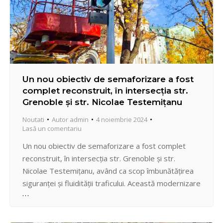
Un nou obiectiv de semaforizare a fost
complet reconstruit, în intersecția str.
Grenoble și str. Nicolae Testemițanu
Noutati
Autor
admin
4 noiembrie 2024
Lasă un comentariu
Un nou obiectiv de semaforizare a fost complet
reconstruit, în intersecția str. Grenoble și str.
Nicolae Testemițanu, având ca scop îmbunătățirea
siguranței și fluidității traficului. Această modernizare
contribuie la protejarea tuturor participanților la
trafic, de la șoferi la pietoni. Proiectul implică: –
Montarea a 6 piloni noi și pozarea a 500 metri de