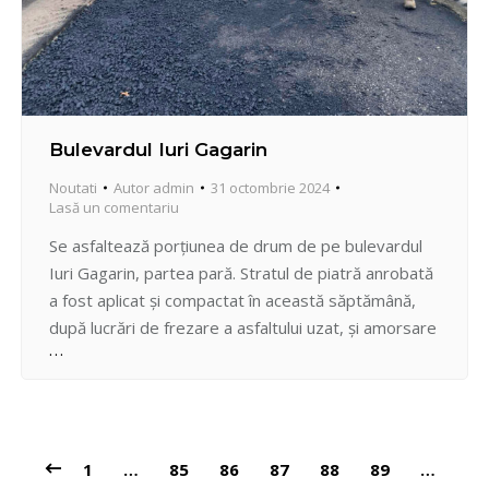
Bulevardul Iuri Gagarin
Noutati
Autor
admin
31 octombrie 2024
Lasă un comentariu
Se asfaltează porțiunea de drum de pe bulevardul
Iuri Gagarin, partea pară. Stratul de piatră anrobată
a fost aplicat și compactat în această săptămână,
după lucrări de frezare a asfaltului uzat, și amorsare
a suprafeței. Odată cu reabilitarea drumului, se
schimbă și grilele de captare a apelor pluviale, se
ridică la cotă căminele de vizitare.…
1
…
85
86
87
88
89
…