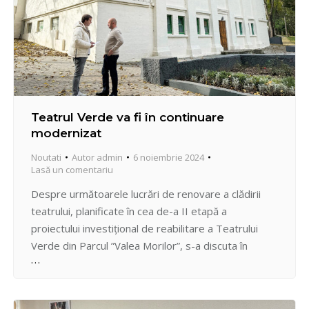
Teatrul Verde va fi în continuare
modernizat
Noutati
Autor
admin
6 noiembrie 2024
Lasă un comentariu
Despre următoarele lucrări de renovare a clădirii
teatrului, planificate în cea de-a II etapă a
proiectului investițional de reabilitare a Teatrului
Verde din Parcul ”Valea Morilor”, s-a discuta în
cadrul ședinței de lucru convocată de Pretorul
sectorului Centru, Vadim Hîncu cu Vicepretorul,
Sergiu Andrian și antreprenorul responsabil de