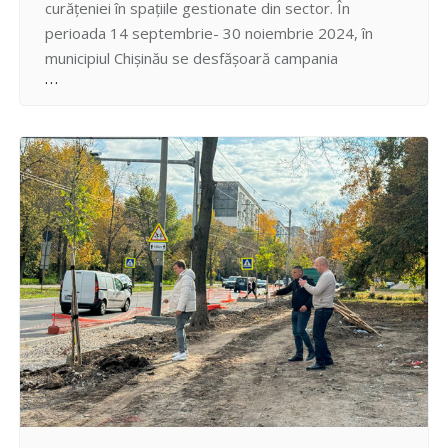
curățeniei în spațiile gestionate din sector. În
perioada 14 septembrie- 30 noiembrie 2024, în
municipiul Chișinău se desfășoară campania
”Curățenia generală de toamnă”. Timp în care, în
sectorul Centru se intensifică activitățile de
salubrizare, curățenie, amenajare și întreținere a
spațiilor publice, prin antrenarea sporită a
Întreprinderilor Municipale de…