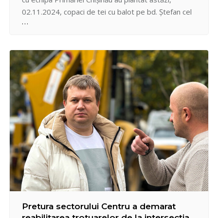
02.11.2024, copaci de tei cu balot pe bd. Ștefan cel
Mare și Sfânt, dând astfel start campaniei de
plantare de toamnă. Invităm toți locuitorii
municipiului să participe la acțiunile de plantare,
împreună putem face…
Pretura sectorului Centru a demarat
reabilitarea trotuarelor de la intersecția