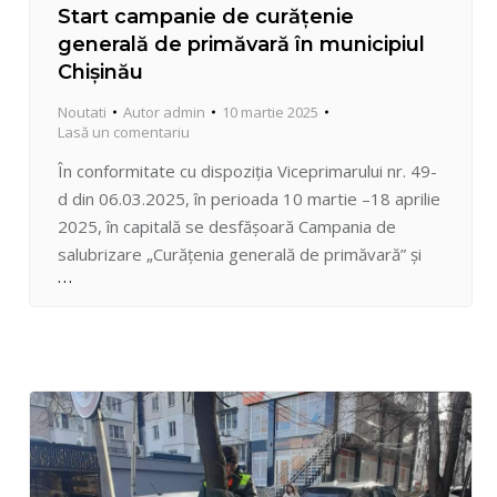
Start campanie de curățenie
generală de primăvară în municipiul
Chișinău
Noutati
Autor
admin
10 martie 2025
Lasă un comentariu
În conformitate cu dispoziția Viceprimarului nr. 49-
d din 06.03.2025, în perioada 10 martie –18 aprilie
2025, în capitală se desfășoară Campania de
salubrizare „Curățenia generală de primăvară” și
pregătirea orașului pentru Sărbătorile de Paști. Pe
durata campaniei, în sectorul Centru se vor
desfășura ample activități de salubrizare și
igienizare a întregului teritoriu, drumuri, trotuare,
parcuri,…