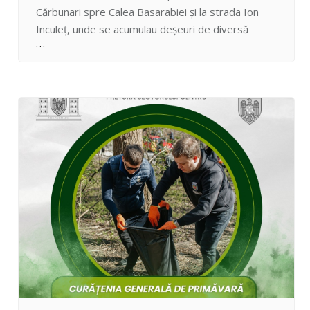
Cărbunari spre Calea Basarabiei și la strada Ion
Inculeț, unde se acumulau deșeuri de diversă
proveniență abandonate iresponsabil. De către
angajații Întreprinderii Municipale Prestări Servicii
Locative Centru a fost igienizat spațiul public atât
manual, cât și cu ajutorul autospecialelor, fiind
evacuate mai…