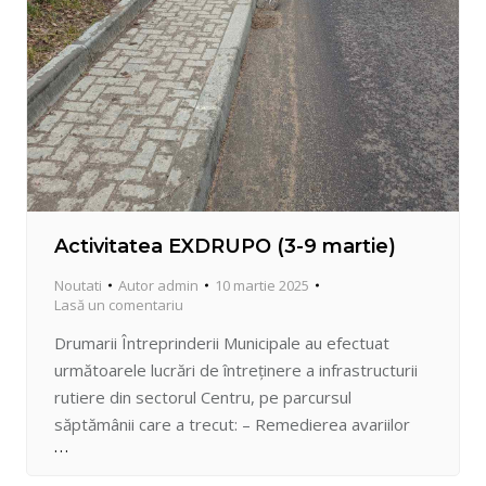
Activitatea EXDRUPO (3-9 martie)
Noutati
Autor
admin
10 martie 2025
Lasă un comentariu
Drumarii Întreprinderii Municipale au efectuat
următoarele lucrări de întreținere a infrastructurii
rutiere din sectorul Centru, pe parcursul
săptămânii care a trecut: – Remedierea avariilor
de pe zona carosabilă prin plombări cu beton
asfaltic rece: bd. Ștefan cel Mare și Sfânt, str.