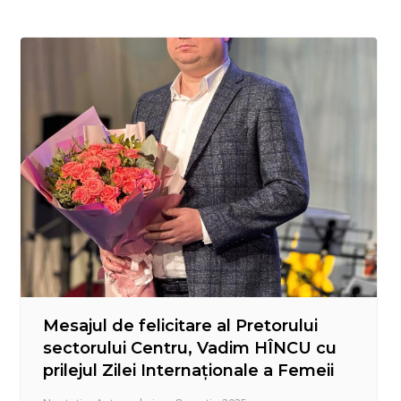
elementelor din fier uzat- str. Valea Dicescu, 45; –
salubrizare…
Mesajul de felicitare al Pretorului
sectorului Centru, Vadim HÎNCU cu
prilejul Zilei Internaționale a Femeii