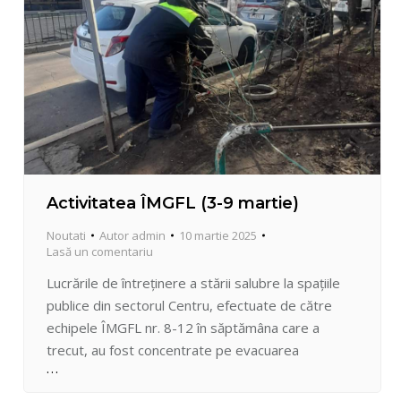
Activitatea ÎMGFL (3-9 martie)
Noutati
Autor
admin
10 martie 2025
Lasă un comentariu
Lucrările de întreținere a stării salubre la spațiile
publice din sectorul Centru, efectuate de către
echipele ÎMGFL nr. 8-12 în săptămâna care a
trecut, au fost concentrate pe evacuarea
resturilor vegetale după defrișări, salubrizarea
curților de bloc, a terenurilor de joacă pentru copii,