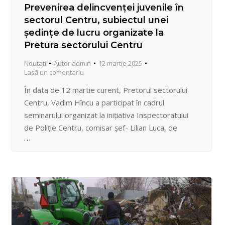
Prevenirea delincvenței juvenile în
sectorul Centru, subiectul unei
ședințe de lucru organizate la
Pretura sectorului Centru
Noutati
Autor
admin
12 martie 2025
Lasă un comentariu
În data de 12 martie curent, Pretorul sectorului
Centru, Vadim Hîncu a participat în cadrul
seminarului organizat la inițiativa Inspectoratului
de Poliție Centru, comisar șef- Lilian Luca, de
comun cu Direcția Educație, Tineret și Sport
Centru, șef- Natalia Străjesco, pe subiectul
consumului de tutun și droguri în rândul copiilor.
Polițiștii în dialog cu directorii de…