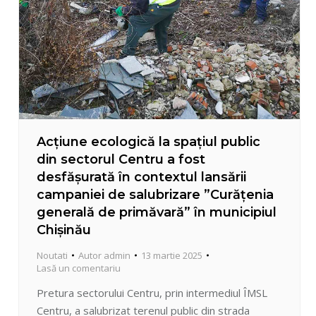
Acțiune ecologică la spațiul public
din sectorul Centru a fost
desfășurată în contextul lansării
campaniei de salubrizare ”Curățenia
generală de primăvară” în municipiul
Chișinău
Noutati
Autor
admin
13 martie 2025
Lasă un comentariu
Pretura sectorului Centru, prin intermediul ÎMSL
Centru, a salubrizat terenul public din strada