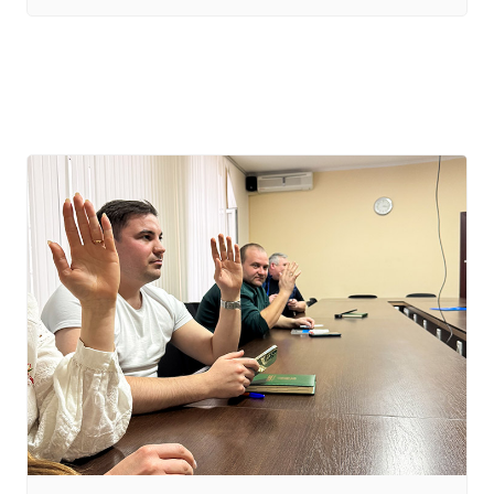
individuale. Competiția de volei ”Cupa Preturii
2025” promite meciuri intense. Invităm suporterii
echipelor și amatori jocului să…