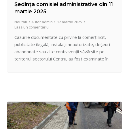
Ședința comisiei administrative din 11
martie 2025
Noutati
Autor
admin
12 martie 2025
Lasă un comentariu
Cazurile documentate cu privire la comerț ilicit,
publicitate ilegală, instalații neautorizate, deșeuri
abandonate sau alte contravenții săvârșite pe
teritoriul sectorului Centru, au fost examinate în
cadrul ședinței ordinare a comisiei administrative
din cadrul Preturii. Astfel, pentru procesele-
verbale întocmite în temeiul Codului
Contravențional al RM pe parcursul săptămânii
care a trecut, prin hotărârea comisiei au fost…