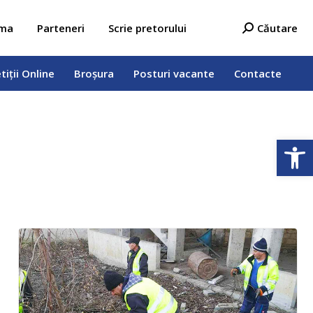
tiții Online
Broșura
Posturi vacante
Contacte
Search:
ama
Parteneri
Scrie pretorului
Căutare
tiții Online
Broșura
Posturi vacante
Contacte
Deschide b