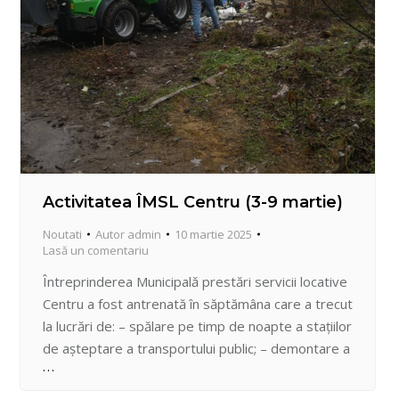
Activitatea ÎMSL Centru (3-9 martie)
Noutati
Autor
admin
10 martie 2025
Lasă un comentariu
Întreprinderea Municipală prestări servicii locative
Centru a fost antrenată în săptămâna care a trecut
la lucrări de: – spălare pe timp de noapte a stațiilor
de așteptare a transportului public; – demontare a
blocajelor antiparking, demontarea elementelor
din fier uzat-str. Grenoble, 159/5; – demontare a