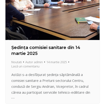
Ședința comisiei sanitare din 14
martie 2025
Noutati
Autor
admin
14 martie 2025
Lasă un comentariu
Astăzi s-a desfășurat ședința săptămânală a
comisiei sanitare a Preturii sectorului Centru,
condusă de Sergiu Andrian, Vicepretor, în cadrul
căreia au participat serviciile tehnico-edilitare din
sector. Subiectele ordinei de zi au fost: 1.
Desfășurarea lucrărilor de amenajare și