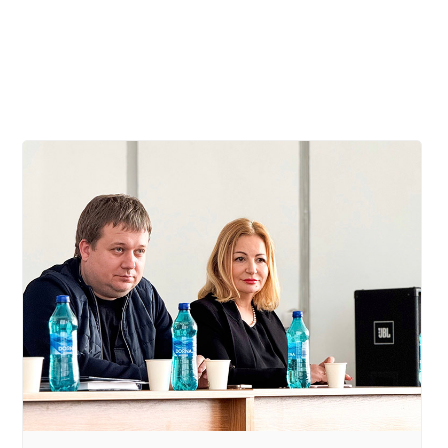
salubrizare a teritoriilor aflate în gestiune în
conformitate cu dispoziția Viceprimarului
municipiului Chișinău nr. 49-d din 06.03.2025…