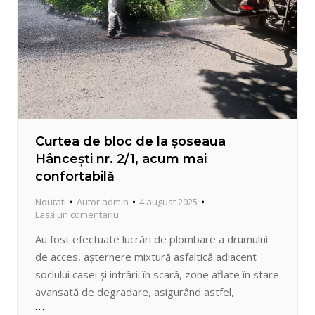
Curtea de bloc de la șoseaua
Hâncești nr. 2/1, acum mai
confortabilă
Noutati
Autor
admin
4 august 2025
Lasă un comentariu
Au fost efectuate lucrări de plombare a drumului
de acces, așternere mixtură asfaltică adiacent
soclului casei și intrării în scară, zone aflate în stare
avansată de degradare, asigurând astfel,
funcționalitate sporită, siguranță și accesibilitate în