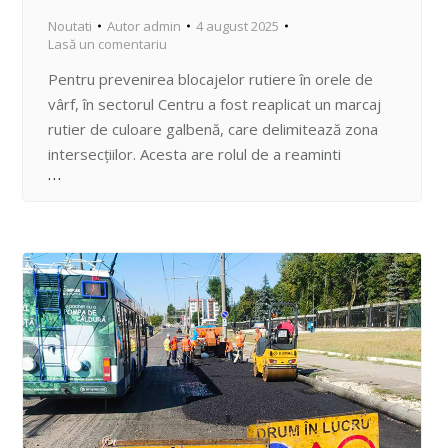
Noutati
Autor
admin
4 august 2025
Lasă un comentariu
Pentru prevenirea blocajelor rutiere în orele de
vârf, în sectorul Centru a fost reaplicat un marcaj
rutier de culoare galbenă, care delimitează zona
intersecțiilor. Acesta are rolul de a reaminti
conducătorilor auto obligația de a nu bloca
intersecția, chiar și atunci când semaforul permite
deplasarea, interdicție prevăzută de Regulamentul
Circulației Rutiere. Asemenea marcaj a mai…