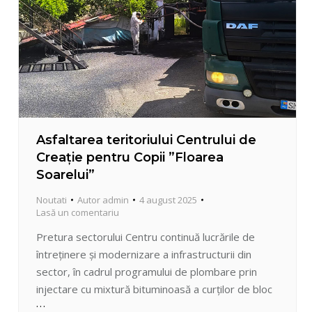
Asfaltarea teritoriului Centrului de
Creație pentru Copii ”Floarea
Soarelui”
Noutati
Autor
admin
4 august 2025
Lasă un comentariu
Pretura sectorului Centru continuă lucrările de
întreținere și modernizare a infrastructurii din
sector, în cadrul programului de plombare prin
injectare cu mixtură bituminoasă a curților de bloc
și teritoriilor instituțiilor de învățământ. Recent s-a