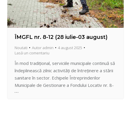
ÎMGFL nr. 8-12 (28 iulie-03 august)
Noutati
Autor
admin
4 august 2025
Lasă un comentariu
În mod tradițional, serviciile municipale continuă să
îndeplinească zilnic activități de întreținere a stării
sanitare în sector. Echipele Întreprinderilor
Municipale de Gestionare a Fondului Locativ nr. 8-
12, de luni până duminică se află în teren pentru a
salubriza spațiile publice din raza sectorului Centru.
Printre activitățile esențiale se numără: colectarea
și evacuarea vegetației și a…