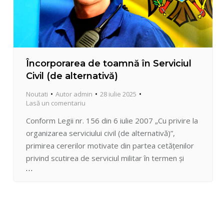
Încorporarea de toamnă în Serviciul
Civil (de alternativă)
Noutati
Autor
admin
28 iulie 2025
Lasă un comentariu
Conform Legii nr. 156 din 6 iulie 2007 „Cu privire la
organizarea serviciului civil (de alternativă)”,
primirea cererilor motivate din partea cetățenilor
privind scutirea de serviciul militar în termen și
încorporarea în serviciul civil se va efectua în
perioada 01 august – 30 septembrie 2025. Acte
necesare pentru depunerea cererii: Cetățenii care
doresc să fie…