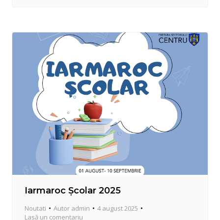
deplasare. Amintim că, Pretura sectorului Centru,
și în acest an, are în desfășurare programul de
reabilitare a infrastructurii prin injectare…
Iarmaroc Școlar 2025
Noutati
Autor
admin
4 august 2025
Lasă un comentariu