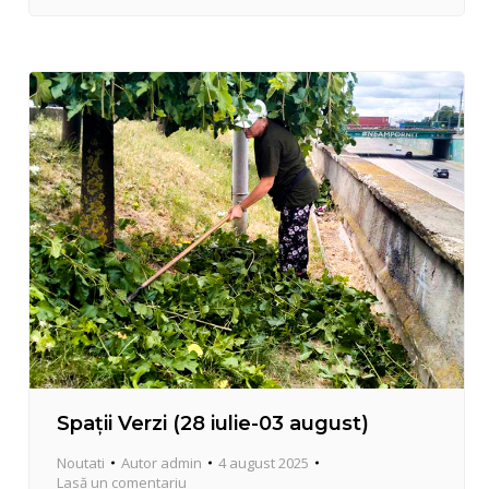
intervenit la reabilitarea teritoriului Centrului de
Creație pentru Copii „Floarea Soarelui” din sectorul
Centru. Lucrările au vizat restabilirea accesului din
strada…
Spații Verzi (28 iulie-03 august)
Noutati
Autor
admin
4 august 2025
Lasă un comentariu