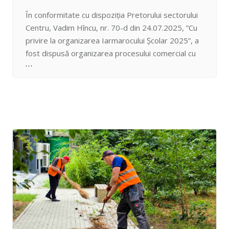
În conformitate cu dispoziția Pretorului sectorului
Centru, Vadim Hîncu, nr. 70-d din 24.07.2025, ”Cu
privire la organizarea Iarmarocului Școlar 2025”, a
fost dispusă organizarea procesului comercial cu
rechizite școlare și de birou, precum și
vestimentație școlară, începând cu data de 01
august până la 10 septembrie, zilnic, între orele
08:00-20:00, pe următoarele adrese: – Bd.…