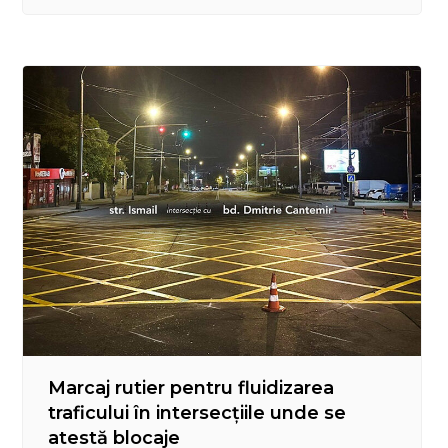
la curățarea vizibilă a suprafețelor, cât și la
eliminarea bacteriilor și microbilor, în scopul
protejării sănătății publice.
Marcaj rutier pentru fluidizarea
traficului în intersecțiile unde se
atestă blocaje