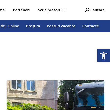
tiții Online
Broșura
Posturi vacante
Contacte
Search:
ama
Parteneri
Scrie pretorului
Căutare
tiții Online
Broșura
Posturi vacante
Contacte
Deschide b