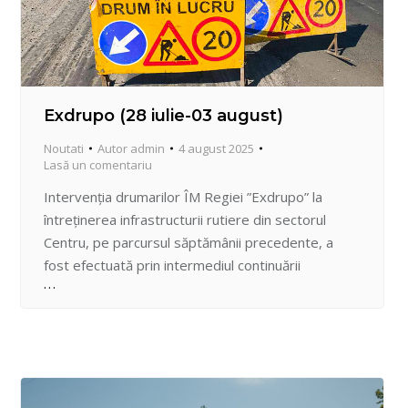
Exdrupo (28 iulie-03 august)
Noutati
Autor
admin
4 august 2025
Lasă un comentariu
Intervenția drumarilor ÎM Regiei ”Exdrupo” la
întreținerea infrastructurii rutiere din sectorul
Centru, pe parcursul săptămânii precedente, a
fost efectuată prin intermediul continuării
variatelor lucrări în cadrul asfaltării pe casete a 2
străzi. – Șos. Hâncești Frezarea asfaltului la fântâni;
Salubrizarea părții carosabile mecanic și manual;
Amorsarea suprafeței; Montarea borduri; Aplicarea
stratului de piatră anrobată; Așternerea…