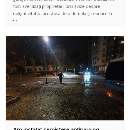
fost avertizați proprietarii prin avize despre
obligativitatea acestora de a demola și readuce în
stare inițială terenul municipal pe care au
instalat/construit provizoriu garajele, până la data
de 15.11.2022. În caz contrar, garajele invocate vor
fi demontate și evacuate forțat din…
Am instalat semisfere antiparking