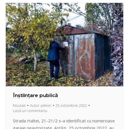
reprezenantele studioului Djulieta și Iulia Sandu.
Scopul colaborării constituie edificarea și
dezvoltarea unui…
Înștiințare publică
Noutati
Autor
admin
25 octombrie 2022
Lasă un comentariu
Strada Haltei, 21-21/2 s-a identificat cu numeroase
garaje neautorizate. Astăzi, 25 octombrie 2022, au