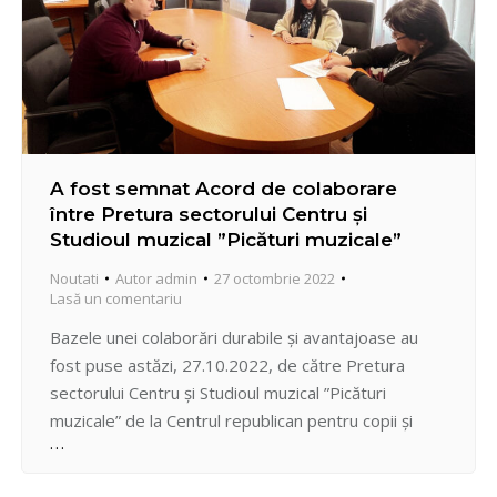
A fost semnat Acord de colaborare
între Pretura sectorului Centru și
Studioul muzical ”Picături muzicale”
Noutati
Autor
admin
27 octombrie 2022
Lasă un comentariu
Bazele unei colaborări durabile și avantajoase au
fost puse astăzi, 27.10.2022, de către Pretura
sectorului Centru și Studioul muzical ”Picături
muzicale” de la Centrul republican pentru copii și
tineret ARTICO, prin semnarea unui Acord de
colaborare de către pretor, Vadim Hîncu și