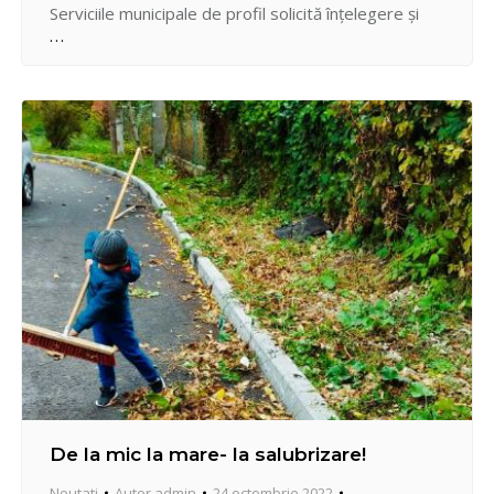
Serviciile municipale de profil solicită înțelegere și
scuze din partea cetățenilor pentru incomoditățile
create. Conducătorii auto care traversează
cartierele unde este anunțată suspendare de trafic
rutier sunt îndemnaţi să ocolească zona respectivă.
De la mic la mare- la salubrizare!
Noutati
Autor
admin
24 octombrie 2022