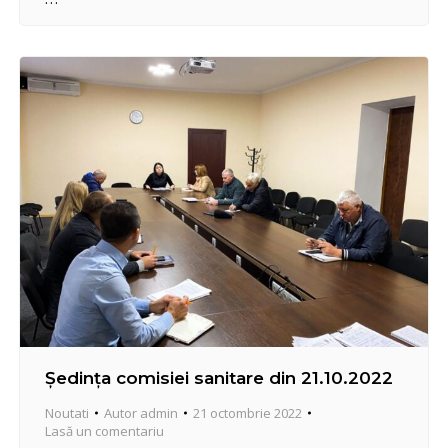
ajutorul a două tractoare, au fost evacuate 3 rute
de deșeuri. Natura este casa noastră, să o păstrăm
mereu curată! Mulțumim pentru implicare și inițiativă
civică:…
Ședința comisiei sanitare din 21.10.2022
Noutati
Autor
admin
21 octombrie 2022
Lasă un comentariu