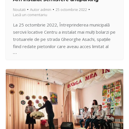
Noutati
Autor
admin
25 octombrie 2022
Lasă un comentariu
La 25 octombrie 2022, Întreprinderea municipală
sercivii locative Centru a instalat mai mulți bolarzi pe
trotuarele de pe strada Gheorghe Asachi, spațiile
fiind redate pietonilor care aveau acces limitat al
deplasărilor din cauza parcării abuzive a
autoturismelor de-a lungul bordurilor. Rugăm
conducătorii auto să nu parcheze ilegal.