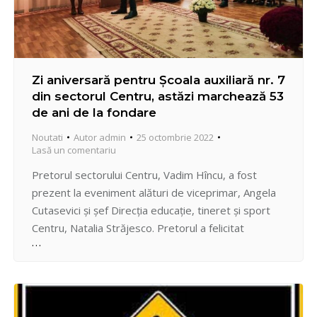
Zi aniversară pentru Școala auxiliară nr. 7
din sectorul Centru, astăzi marchează 53
de ani de la fondare
Noutati
Autor
admin
25 octombrie 2022
Lasă un comentariu
Pretorul sectorului Centru, Vadim Hîncu, a fost
prezent la eveniment alături de viceprimar, Angela
Cutasevici şi şef Direcția educație, tineret şi sport
Centru, Natalia Străjesco. Pretorul a felicitat
instituția pentru mai mult de cinci decenii de muncă
creativă, sacrificiu și măiestrie profesională aparte a
cadrelor didactice și manageriale în realizarea
educației de calitate a copiilor…