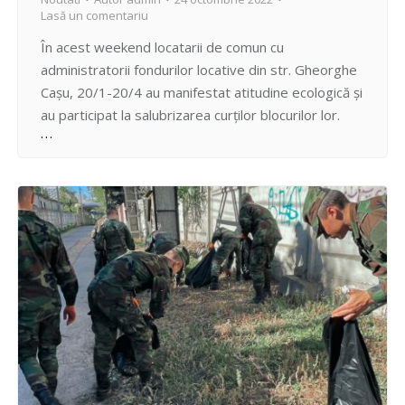
Lasă un comentariu
În acest weekend locatarii de comun cu
administratorii fondurilor locative din str. Gheorghe
Cașu, 20/1-20/4 au manifestat atitudine ecologică și
au participat la salubrizarea curților blocurilor lor.
Amintim că Primăria municipiului Chișinău
organizează în perioada 12 septembrie-30
noiembrie 2022 o amplă campanie de salubrizare a
orașului, prin care toată lumea este îndemnată să
efectueze lucrări…