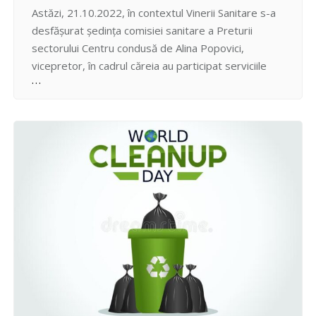
Astăzi, 21.10.2022, în contextul Vinerii Sanitare s-a
desfășurat ședința comisiei sanitare a Preturii
sectorului Centru condusă de Alina Popovici,
vicepretor, în cadrul căreia au participat serviciile
tehnico-edilitare din sector. S-au discutat subiectele
din ordinea de zi: 1. Organizarea lucrărilor de
amenajare și salubrizare a teritoriilor în
conformitate cu dispoziția viceprimarului municipiului
Chișinău nr. 410-d din…