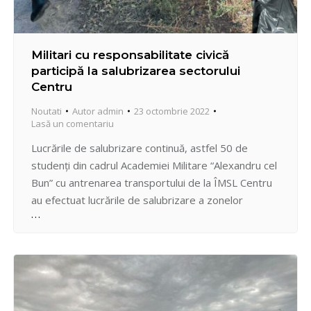
Militari cu responsabilitate civică
participă la salubrizarea sectorului
Centru
Noutati
Autor
admin
23 octombrie 2022
Lasă un comentariu
Lucrările de salubrizare continuă, astfel 50 de
studenți din cadrul Academiei Militare “Alexandru cel
Bun” cu antrenarea transportului de la ÎMSL Centru
au efectuat lucrările de salubrizare a zonelor
afectate de poluare prin depozitarea deșeurilor pe
domeniul public din străzile Tăbăcaria Veche, Haltei,
Pașcani, Negrișteni inclusiv albiile afluenților râului
Bîc.