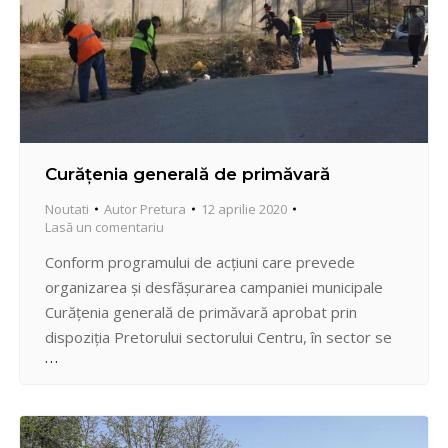
Curățenia generală de primăvară
Noutati
Autor
Pretura
12 aprilie 2020
Lasă un comentariu
Conform programului de acțiuni care prevede
organizarea și desfășurarea campaniei municipale
Curățenia generală de primăvară aprobat prin
dispoziția Pretorului sectorului Centru, în sector se
desfășoară acțiuni ample de amenajare și
salubrizare a teritoriului. Astfel, la data de
11.04.2020, Întreprinderile Municipale de
Gestionare a Fondului Locativ de comun cu