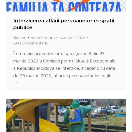
Interzicerea aflării persoanelor în spații
publice
Noutati
Autor
Pretura
24 martie 2020
Lasă un comentariu
În temeiul prevederilor dispoziției nr. 3 din 23
martie 2020 a Comisiei pentru Situații Excepționale
a Republicii Moldova se interzice, începând cu data
de 25 martie 2020, aflarea persoanelor în spații
publice: parcuri, păduri, terenuri de joacă, terenuri
sportive, zone de agrement. Deasemena, Se
interzice persoanelor în vârstă de peste 63 ani,
începând cu data…