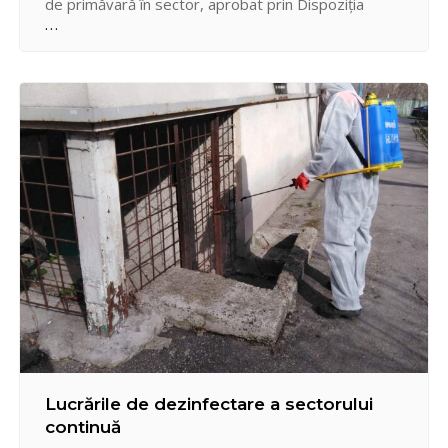
de primăvară în sector, aprobat prin Dispoziţia
Pretorului sectorului Centru nr. 55-d din 18.03.2020.
Pentru perioada martie – aprilie curent sunt
prevăzute lucrări de renovare a faţadelor clădirilor,
gardurilor, reparaţia şi văruirea terenurilor de
acumulare a deşeurilor menajere, curăţarea…
Lucrările de dezinfectare a sectorului
continuă