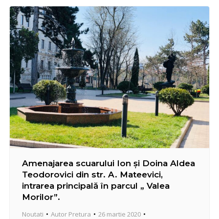
măsurile de carantină, precum și să instituie regimul
de izolare pentru întreg blocul…
Amenajarea scuarului Ion și Doina Aldea
Teodorovici din str. A. Mateevici,
intrarea principală în parcul „ Valea
Morilor”.
Noutati
Autor
Pretura
26 martie 2020