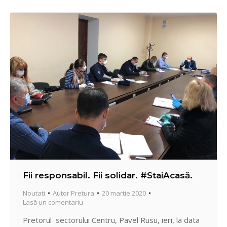
staţiilor de aşteptare a transportului. Deasemenea,
continuă informarea locuitorilor prin repartizarea
pliantelor informative în cutiile…
Fii responsabil. Fii solidar. #StaiAcasă.
Noutati
Autor
Pretura
20 martie 2020
Lasă un comentariu
Pretorul sectorului Centru, Pavel Rusu, ieri, la data