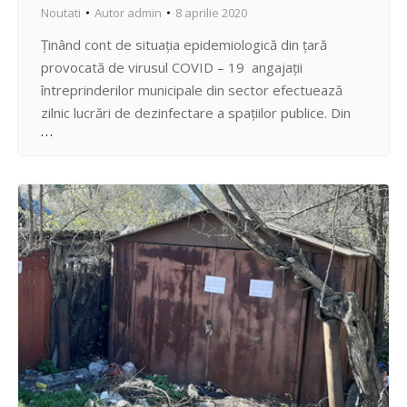
Noutati
Autor
admin
8 aprilie 2020
Ținând cont de situația epidemiologică din țară
provocată de virusul COVID – 19 angajații
întreprinderilor municipale din sector efectuează
zilnic lucrări de dezinfectare a spațiilor publice. Din
informațiile oferite de IMGFL nr. 8 – 12 pe parcursul
zilei de astăzi în sectorul Centru au fost supuse
lucrărilor de dezinfecție : – 277 de blocuri locative;…