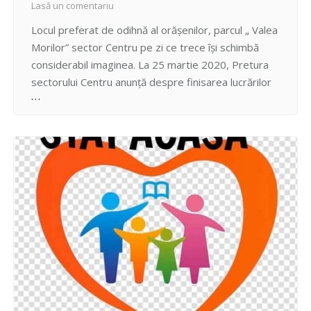
Lasă un comentariu
Locul preferat de odihnă al orăşenilor, parcul „ Valea
Morilor” sector Centru pe zi ce trece își schimbă
considerabil imaginea. La 25 martie 2020, Pretura
sectorului Centru anunță despre finisarea lucrărilor
de amenajare a scuarului Ion și Doina Aldea
Teodorovici din str. A. Mateevici, intrarea principală
în parcul „ Valea Morilor”. Pe parcursul a două…