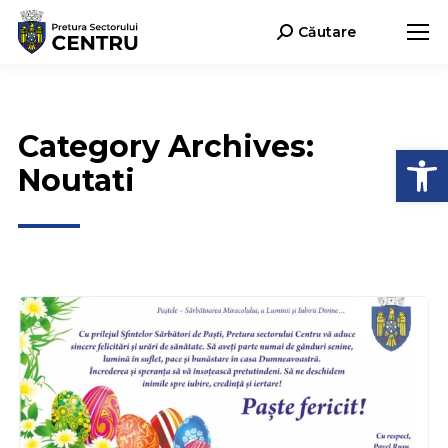
Căutare
Search:
Category Archives:
Deschide b
Noutati