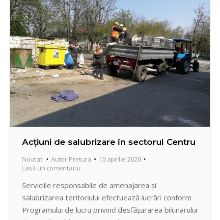
Întreprinderea Municipală Prestări Servicii Locative
Centru au…
Acțiuni de salubrizare în sectorul Centru
Noutati
Autor
Pretura
10 aprilie 2020
Lasă un comentariu
Serviciile responsabile de amenajarea şi
salubrizarea teritoriului efectuează lucrări conform
Programului de lucru privind desfăşurarea bilunarului