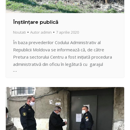
Înștiințare publică
Noutati
Autor
admin
7 aprilie 2020
În baza prevederilor Codului Administrativ al
Republicii Moldova se informează că, de către
Pretura sectorului Centru a fost iniţiată procedura
administrativă din oficiu în legătură cu garajul
metalic din str. Arborilor intersecție cu str. N.
Testemițeanu. În acest context, solicităm
persoanelor care pot revendica un drept vătămat
vis-a-vis de procedura administrativă nominalizată,
să se adreseze…