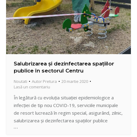
Salubrizarea și dezinfectarea spațiilor
publice în sectorul Centru
Noutati
Autor
Pretura
20 martie 2020
Lasă un comentariu
În legătură cu evoluția situației epidemiologice a
infecției de tip nou COVID-19, serviciile municipale
de resort lucrează în regim special, asigurând, zilnic,
salubrizarea și dezinfectarea spațiilor publice
adiacente blocurilor locative, a terenurilor de
joacă/fitness, platformelor de gunoi, precum și a