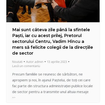
Mai sunt câteva zile până la sfintele
Paşti, iar cu acest prilej, Pretorul
sectorului Centru, Vadim Hîncu a
mers să felicite colegii de la direcțiile
de sector
Noutati
Autor
admin
13 aprilie 2023
Lasă un comentariu
Precum familiile se reunesc de sărbători, ne
apropiem și noi, în ajunul Paștelui, de toți cei care
fac parte din structura administrației publice locale
de sector pentru a transmite unul altuia mesaje
pline de bunătate și căldură. Mai sunt câteva zile
până la sfintele Paşti, iar cu acest prilej, Pretorul