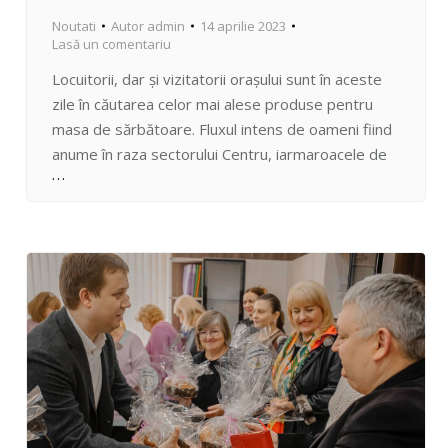
Noutati
Autor
admin
14 aprilie 2023
Lasă un comentariu
Locuitorii, dar și vizitatorii orașului sunt în aceste
zile în căutarea celor mai alese produse pentru
masa de sărbătoare. Fluxul intens de oameni fiind
anume în raza sectorului Centru, iarmaroacele de
aici formează cozi. Producătorii locali oferă o
varietate de delicii. La mare căutare sunt cozonacii
și păștile. Puteți vizita târgurile pascale la mai
multe…