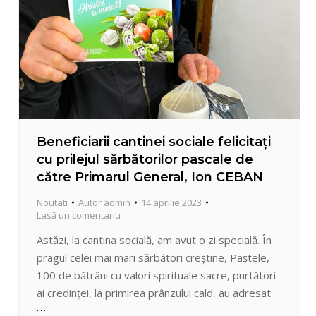
Beneficiarii cantinei sociale felicitați
cu prilejul sărbătorilor pascale de
către Primarul General, Ion CEBAN
Noutati
Autor
admin
14 aprilie 2023
Lasă un comentariu
Astăzi, la cantina socială, am avut o zi specială. În
pragul celei mai mari sărbători creștine, Paștele,
100 de bătrâni cu valori spirituale sacre, purtători
ai credinței, la primirea prânzului cald, au adresat
sponsorului Asociația pentru Susținerea