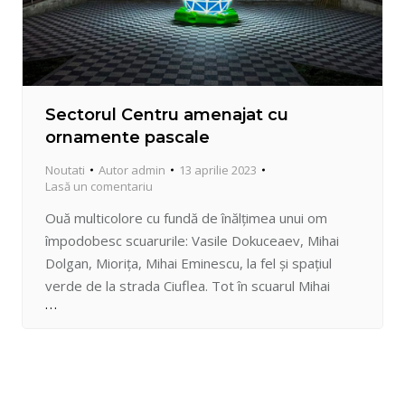
Sectorul Centru amenajat cu
ornamente pascale
Noutati
Autor
admin
13 aprilie 2023
Lasă un comentariu
Ouă multicolore cu fundă de înălțimea unui om
împodobesc scuarurile: Vasile Dokuceaev, Mihai
Dolgan, Miorița, Mihai Eminescu, la fel și spațiul
verde de la strada Ciuflea. Tot în scuarul Mihai
Eminescu mai găsim atârnați în arcadă iepurași albi
care ne animă privirea. Decorul amplasat este
iluminat pe timp de noapte și aduce în atenţia
publicului…