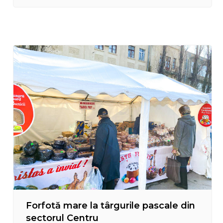
Inițiativelor Comunitare și Sportului, Pretorului
Vadim Hîncu, la inițiativa căruia se desfășoară
campania caritabilă, dar și angajaților Preturii…
Forfotă mare la târgurile pascale din
sectorul Centru