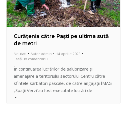
Curățenia către Paști pe ultima sută
de metri
Noutati
Autor
admin
14 aprilie 2023
Lasă un comentariu
În continuarea lucrărilor de salubrizare și
amenajare a teritoriului sectorului Centru către
sfintele sărbători pascale, de către angajații ÎMAG
„Spații Verzi”au fost executate lucrări de
salubrizare și evacuare a deșeurilor de pe spațiile
verzi din parcul “Valea Trandafirilor” în perimetrul
străzii Tudor Strișcă, inclusiv și la scuarul din str.
Ialoveni, 96.