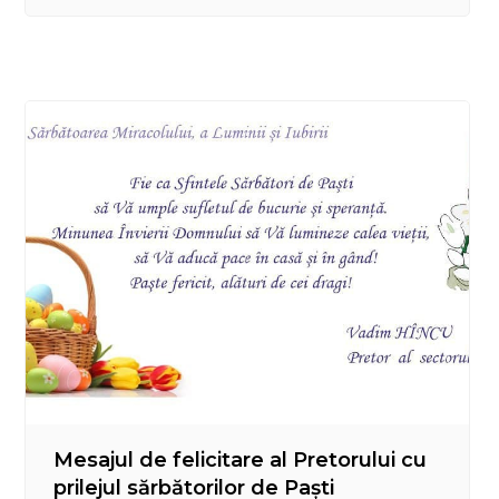
Centru în perioada 06.03.2023 – 14.04.2023, au
fost definitivate lucrările de curățenie către
Sfintele Sărbători de Paști după cum urmează : –
ÎMGFL nr. 8-12…
Mesajul de felicitare al Pretorului cu
prilejul sărbătorilor de Paști