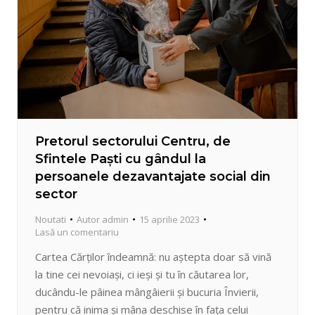
Pretorul sectorului Centru, de
Sfintele Paști cu gândul la
persoanele dezavantajate social din
sector
Noutati
Autor
admin
15 aprilie 2023
Lasă un comentariu
Cartea Cărților îndeamnă: nu aștepta doar să vină
la tine cei nevoiași, ci ieși și tu în căutarea lor,
ducându-le pâinea mângâierii și bucuria Învierii,
pentru că inima și mâna deschise în fața celui