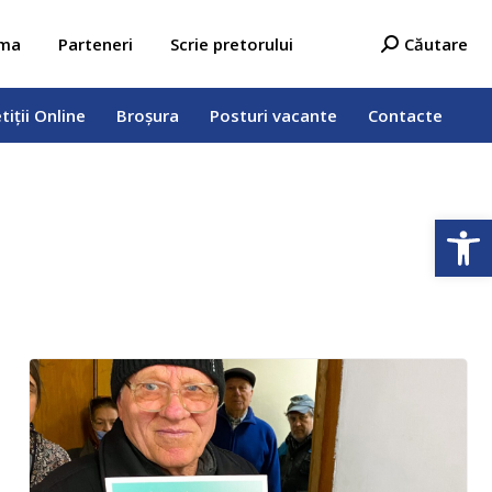
tiții Online
Broșura
Posturi vacante
Contacte
Search:
ama
Parteneri
Scrie pretorului
Căutare
tiții Online
Broșura
Posturi vacante
Contacte
Deschide b