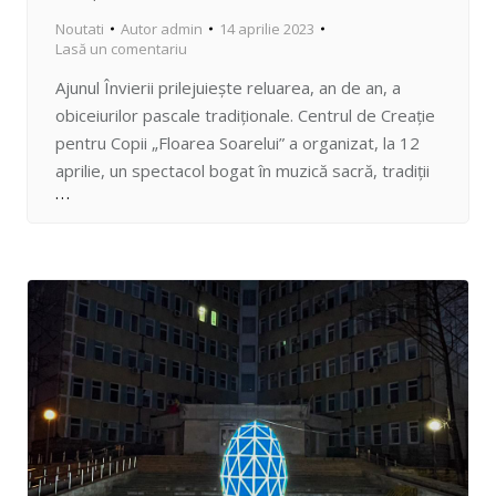
Noutati
Autor
admin
14 aprilie 2023
Lasă un comentariu
Ajunul Învierii prilejuiește reluarea, an de an, a
obiceiurilor pascale tradiționale. Centrul de Creație
pentru Copii „Floarea Soarelui” a organizat, la 12
aprilie, un spectacol bogat în muzică sacră, tradiții
creștinești și expoziție de lucrări tematice.
Cântecele pascale nu au răsunat niciodată mai
frumos decât în interpretarea copiilor, vocile lor
gingașe le conferă un ton…