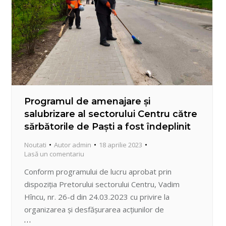
Programul de amenajare și
salubrizare al sectorului Centru către
sărbătorile de Paști a fost îndeplinit
Noutati
Autor
admin
18 aprilie 2023
Lasă un comentariu
Conform programului de lucru aprobat prin
dispoziția Pretorului sectorului Centru, Vadim
Hîncu, nr. 26-d din 24.03.2023 cu privire la
organizarea și desfășurarea acțiunilor de
amenajare și salubrizare a teritoriului sectorului