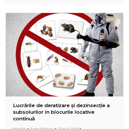
desfășurat pe terenul de fotbal „Urban Arena”, str.
Gh. Asachi, nr. 23A. În urma examinării rezultatelor,
echipa Liceului Teoretic…
Lucrările de deratizare şi dezinsecție a
subsolurilor în blocurile locative
continuă
Noutati
Autor
Pretura
20 mai 2018