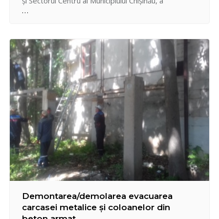
și Sectorul Centru al Municipiului Chișinău, a
proiectului „Reconstrucția Lacului de Acumulare
Valea Morilor – etapa Reconstrucției scării de
granit”. Semnarea acordului de finanţare a avut loc în
Sala de Consiliu a Primăriei…
Demontarea/demolarea evacuarea
carcasei metalice și coloanelor din
beton armat