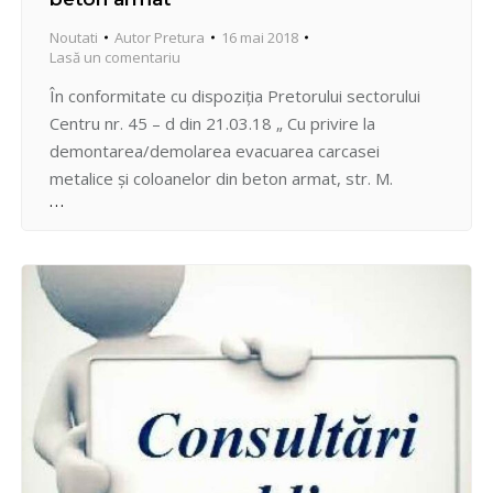
Noutati
Autor
Pretura
16 mai 2018
Lasă un comentariu
În conformitate cu dispoziția Pretorului sectorului
Centru nr. 45 – d din 21.03.18 „ Cu privire la
demontarea/demolarea evacuarea carcasei
metalice și coloanelor din beton armat, str. M.
Varlam nr. 73 – 75 ”, astfe, Întreprinderea
Municipală pentru Servicii Locative Centru de comun
cu colaboratorii Serviciului arhitectură și construcții al
Preturii sectorului Centru au executat…