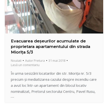
Evacuarea deșeurilor acumulate de
proprietara apartamentului din strada
Mioriţa 5/3
Noutati
Autor
Pretura
31 mai 2018
Lasă un comentariu
În urma sesizării locatarilor din str. Miorița nr. 5/3
precum și mediatizarea cazului despre incendiu care
a avut loc într-un apartament din blocul locativ
nominalizat, Pretorul sectorului Centru, Pavel Rusu,
cu colaboratorii Secţiei locativ-comunale s-au
deplasat la faţa locului pentru a constata situaţia