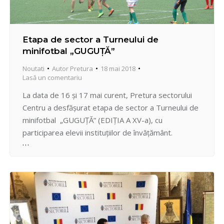
Etapa de sector a Turneului de
minifotbal „GUGUȚĂ”
Noutati
Autor
Pretura
18 mai 2018
Lasă un comentariu
La data de 16 şi 17 mai curent, Pretura sectorului
Centru a desfăşurat etapa de sector a Turneului de
minifotbal „GUGUȚĂ” (EDIȚIA A XV-a), cu
participarea elevii instituțiilor de învățământ.
Meciurile de minifotbal au fost de tensionate, dar şi
spectaculoase în acelaşi timp, participanții dând
dovadă de o bună pregătire fizică, spirit de echipă
și…