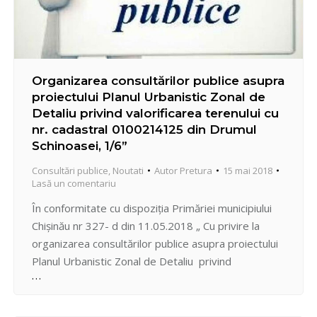
Organizarea consultărilor publice asupra
proiectului Planul Urbanistic Zonal de
Detaliu privind valorificarea terenului cu
nr. cadastral 0100214125 din Drumul
Schinoasei, 1/6”
Consultări publice
,
Noutati
Autor
Pretura
15 mai 2018
Lasă un comentariu
În conformitate cu dispoziția Primăriei municipiului
Chișinău nr 327- d din 11.05.2018 „ Cu privire la
organizarea consultărilor publice asupra proiectului
Planul Urbanistic Zonal de Detaliu privind
valorificarea terenului cu nr. cadastral 0100214125
din Drumul Schinoasei, 1/6” la data de 08 iunie 2018,
ora 9.30, în incinta Preturii sectorului Centru, str.