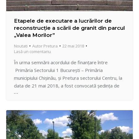
Etapele de executare a lucrărilor de
reconstrucţie a scării de granit din parcul
„Valea Morilor”
Noutati
Autor
Pretura
22 mai 2018
Lasă un comentariu
În urma semnării acordului de finanţare între
Primăria Sectorului 1 București – Primăria
municipiului Chişinău, şi Pretura sectorului Centru, la
data de 21 mai 2018, a fost convocată şedinţa de
lucru cu participarea Primarului General Interimar al
municipiului Chişinău, Ruslan Codreanu, Pretorului
sectorului Centru, Pavel Rusu, reprezentantului
Direcţiei Construcţii Capitale, precum şi
antreprenorului “Dacvi-Com” SRL.…