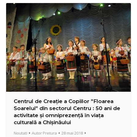
creată. Întru lichidarea focarului depistat, la data de
31.05.2018, Pretura sectorului Centru…
Centrul de Creație a Copiilor ”Floarea
Soarelui” din sectorul Centru : 50 ani de
activitate şi omniprezenţă în viaţa
culturală a Chişinăului
Noutati
Autor
Pretura
28 mai 2018