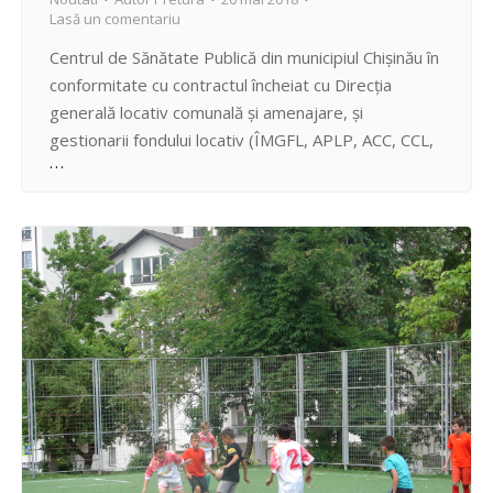
Lasă un comentariu
Centrul de Sănătate Publică din municipiul Chișinău în
conformitate cu contractul încheiat cu Direcția
generală locativ comunală și amenajare, și
gestionarii fondului locativ (ÎMGFL, APLP, ACC, CCL,
Fond departamental) începând cu data de
19.03.2018 în sectorul Centru execută lucrări de
deratizare a subsolurilor în blocurile locative. De
asemenea, începând cu data de 24 aprilie 2018…