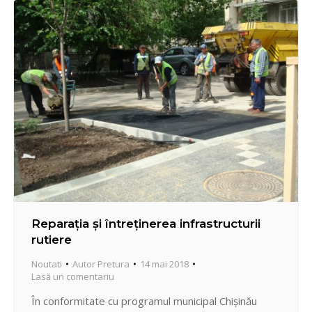
Bulgară, nr. 43, sala…
Reparaţia şi întreţinerea infrastructurii
rutiere
Noutati
Autor
Pretura
14 mai 2018
Lasă un comentariu
În conformitate cu programul municipal Chişinău