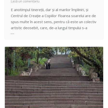
Lasă un comentariu
E anotimpul tinereții, dar și al marilor împliniri, și
Centrul de Creaţie a Copiilor Floarea soarelui are de
spus multe în acest sens, pentru că este un colectiv
artistic deosebit, care, de-a lungul timpului s-a
afirmat nu doar la nivel de municipiu / republică, ci și
pe plan internațional. În acest sens, la 25 mai…