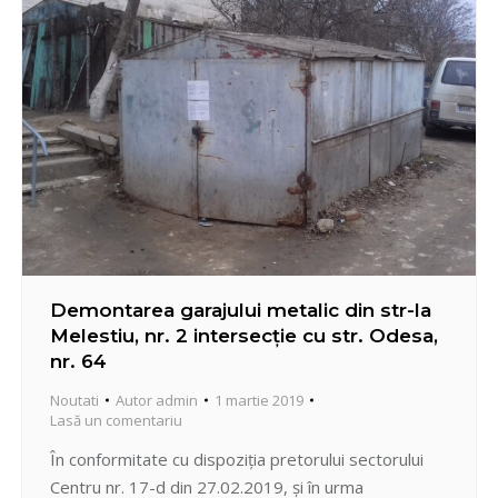
vizitare, restabilire a…
Demontarea garajului metalic din str-la
Melestiu, nr. 2 intersecție cu str. Odesa,
nr. 64
Noutati
Autor
admin
1 martie 2019
Lasă un comentariu
În conformitate cu dispoziția pretorului sectorului
Centru nr. 17-d din 27.02.2019, și în urma