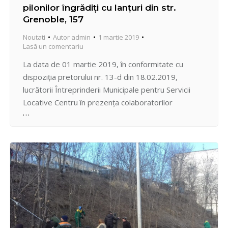
pilonilor îngrădiți cu lanțuri din str.
Grenoble, 157
Noutati
Autor
admin
1 martie 2019
Lasă un comentariu
La data de 01 martie 2019, în conformitate cu
dispoziția pretorului nr. 13-d din 18.02.2019,
lucrătorii Întreprinderii Municipale pentru Servicii
Locative Centru în prezența colaboratorilor
Serviciului Arhitectură și Construcții al Preturii
sectorului Centru și Inspectoratului de Poliție
Centru, au executat lucrările de demontare forțată a
pilonilor îngrădiți cu lanțuri din strada Grenoble nr
157, cu…