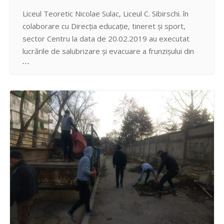
Liceul Teoretic Nicolae Sulac, Liceul C. Sibirschi. în
colaborare cu Direcția educație, tineret și sport,
sector Centru la data de 20.02.2019 au executat
lucrările de salubrizare și evacuare a frunzișului din
zonele adiacente a instituțiilor de învățământ: strada
Grenoble, nr. 108, Strada Lech Kaczynski, nr. 4,
tehnica specializată a fost oferită de Î.M. Serviciu
Locative…