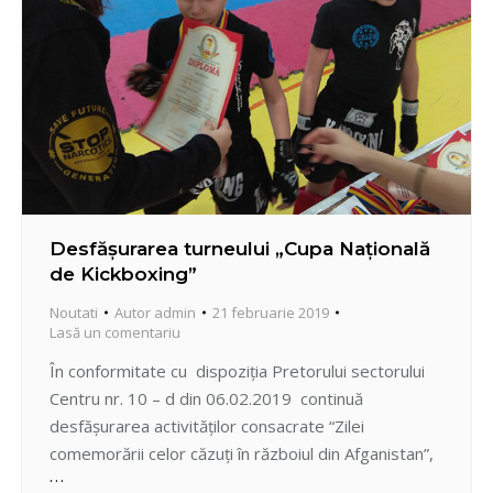
Desfășurarea turneului „Cupa Națională
de Kickboxing”
Noutati
Autor
admin
21 februarie 2019
Lasă un comentariu
În conformitate cu dispoziția Pretorului sectorului
Centru nr. 10 – d din 06.02.2019 continuă
desfășurarea activităților consacrate “Zilei
comemorării celor căzuți în războiul din Afganistan”,
astfel, în sectorul Centru, s-a desfășurat Cupa