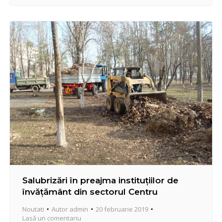
Națională de Kickboxing organizată în comun cu
Uniunea Veteranilor Războiului din Afganistan al
sectorului Centru și Federația Națională de
Kickboxing Oriental din Republica…
Salubrizări în preajma instituțiilor de
învățământ din sectorul Centru
Noutati
Autor
admin
20 februarie 2019
Lasă un comentariu