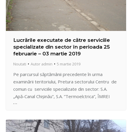
Lucrările executate de către serviciile
specializate din sector în perioada 25
februarie – 03 martie 2019
Noutati
Autor
admin
5 martie 2019
Pe parcursul săptămânii precedente în urma
examinării teritoriului, Pretura sectorului Centru de
comun cu serviciile specializate din sector: S.A.
„Apă-Canal Chișinău”, S.A. ”Termoelctrica”, ÎMREI
”Lumteh”, Î.M. „Asociația de gospodărire a spațiilor
verzi”, a întreprins un șir de măsuri în vederea
lichidării problemelor existente în teren și anume:
lichidarea scurgerilor, restabilirea căminelor de