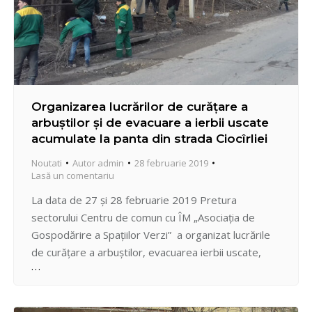
Organizarea lucrărilor de curățare a
arbuștilor și de evacuare a ierbii uscate
acumulate la panta din strada Ciocîrliei
Noutati
Autor
admin
28 februarie 2019
Lasă un comentariu
La data de 27 și 28 februarie 2019 Pretura
sectorului Centru de comun cu ÎM „Asociaţia de
Gospodărire a Spaţiilor Verzi” a organizat lucrările
de curățare a arbuștilor, evacuarea ierbii uscate,
inclusiv si a frunzisului acumulat la panta abruptă de
la str. Ciocîrliei, în perimetrul străzilor Drumul Viilor
până la blocul locativ din str. Pietrarilor…