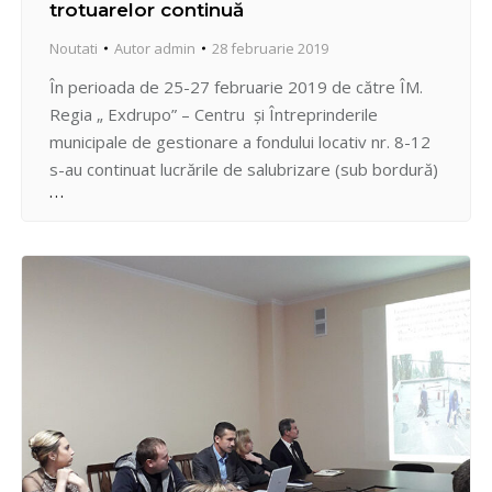
trotuarelor continuă
Noutati
Autor
admin
28 februarie 2019
În perioada de 25-27 februarie 2019 de către ÎM.
Regia „ Exdrupo” – Centru și Întreprinderile
municipale de gestionare a fondului locativ nr. 8-12
s-au continuat lucrările de salubrizare (sub bordură)
a străzilor și trotuarelor de pe următoarele adrese:
str. Ciuflea, Viaduct, str. Pan Halippa, str. Ismial, str.
Gh. Asachi, str. A. Mateevici și bd.…