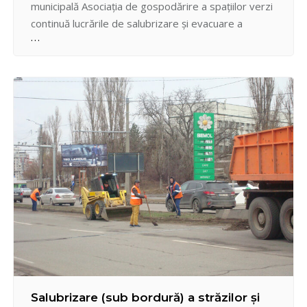
municipală Asociația de gospodărire a spațiilor verzi
continuă lucrările de salubrizare și evacuare a
deșeurilor vegetale la teritoriile aflate în gestiune și
anume: str. Sprincenoaia intersecție cu șos. Hâncești
(panta acoperită cu spații verzi), scuarul Aleea Gării,
scuarul Pan Halippa, str. Ciuflea,…
Salubrizare (sub bordură) a străzilor și