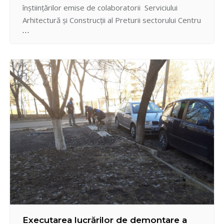
înștiințărilor emise de colaboratorii Serviciului
Arhitectură și Construcții al Preturii sectorului Centru
la data de 01 martie 2019, lucrătorii Întreprinderii
Municipale pentru Servicii Locative Centru au
executat lucrările de demontare forțată a garajului
metalic din str-la Melestiu, nr. 2 intersecție cu…
Executarea lucrărilor de demontare a