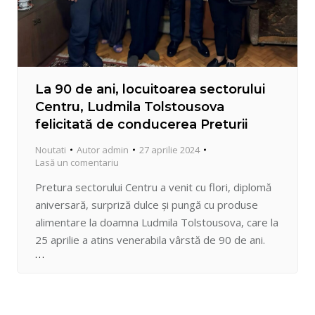
La 90 de ani, locuitoarea sectorului
Centru, Ludmila Tolstousova
felicitată de conducerea Preturii
Noutati
Autor
admin
27 aprilie 2024
Lasă un comentariu
Pretura sectorului Centru a venit cu flori, diplomă
aniversară, surpriză dulce și pungă cu produse
alimentare la doamna Ludmila Tolstousova, care la
25 aprilie a atins venerabila vârstă de 90 de ani.
Peste 40 din ei a lucrat profesoară de istorie la
Colegiul de transport din capitală, iar aflată mereu
în anturajul tinerilor, nimic nu-i…