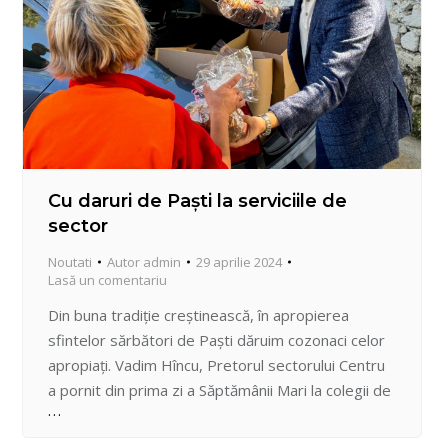
Cu daruri de Paști la serviciile de
sector
Noutati
Autor
admin
29 aprilie 2024
Lasă un comentariu
Din buna tradiție creștinească, în apropierea
sfintelor sărbători de Paști dăruim cozonaci celor
apropiați. Vadim Hîncu, Pretorul sectorului Centru
a pornit din prima zi a Săptămânii Mari la colegii de
la serviciile și direcțiile de sector, aducând în dar
pentru fiecare simbolul sărbătorii-cozonacul. Primii