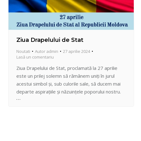
Ziua Drapelului de Stat
Noutati
Autor
admin
27 aprilie 2024
Lasă un comentariu
Ziua Drapelului de Stat, proclamată la 27 aprilie
este un prilej solemn să rămânem uniți în jurul
acestui simbol și, sub culorile sale, să ducem mai
departe aspirațiile și năzuințele poporului nostru.
Pe faldurile sale stau înscrise valorile pe care este
fundamentată națiunea moldovenească- Libertate,
Dreptate și Frăție- și care insuflă sentimentul
identității naționale și…