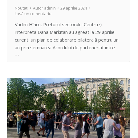
Noutati
Autor
admin
29 aprilie 2024
Lasă un comentariu
Vadim Hîncu, Pretorul sectorului Centru și
interpreta Dana Markitan au agreat la 29 aprilie
curent, un plan de colaborare bilaterală pentru un
an prin semnarea Acordului de parteneriat între
Pretura sectorului Centru și studioul muzical
”Markitan Vocal School”. S-a întâmplat din dorința
de promovare a artiștilor autohtoni și valorificarea
potențialului artistic al copiilor din Chișinău…