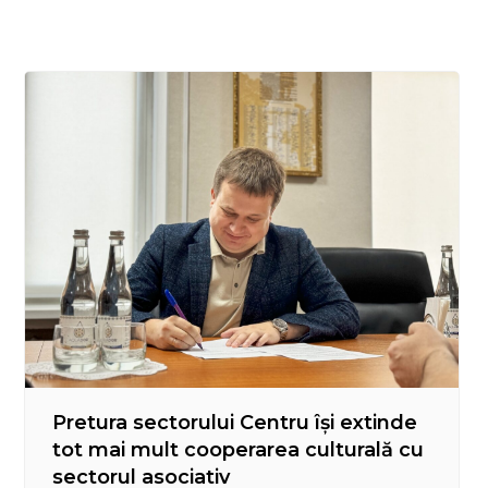
felicitați de Pretor au fost angajații Întreprinderii
Municipale prestări Servicii Locative…
Pretura sectorului Centru își extinde
tot mai mult cooperarea culturală cu
sectorul asociativ