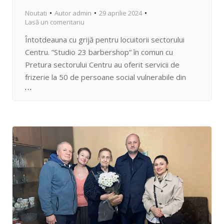
Noutati
Autor
admin
29 aprilie 2024
Lasă un comentariu
Întotdeauna cu grijă pentru locuitorii sectorului
Centru. ”Studio 23 barbershop” în comun cu
Pretura sectorului Centru au oferit servicii de
frizerie la 50 de persoane social vulnerabile din
sector în preajma sărbătorilor Pascale.