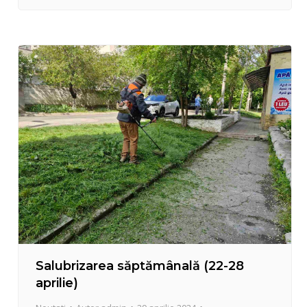
sistemului de protecție socială din cadrul
comunității sectorului Centru. Serviciul este gratuit
și are ca miză principală distribuirea la pachet a
alimentelor calde…
Salubrizarea săptămânală (22-28
aprilie)