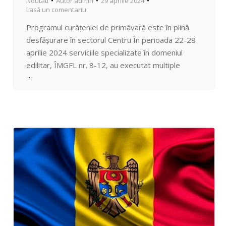
Noutati
Autor
admin
29 aprilie 2024
Lasă un comentariu
Programul curățeniei de primăvară este în plină
desfășurare în sectorul Centru În perioada 22-28
aprilie 2024 serviciile specializate în domeniul
edilitar, ÎMGFL nr. 8-12, au executat multiple
operațiuni de salubrizare și evacuare a deșeurilor,
cosire a ierbii, degajare a urnelor din spații publice,
inclusiv colectare a resturilor vegetale rezultate
din curățarea spațiilor verzi, a arborilor…