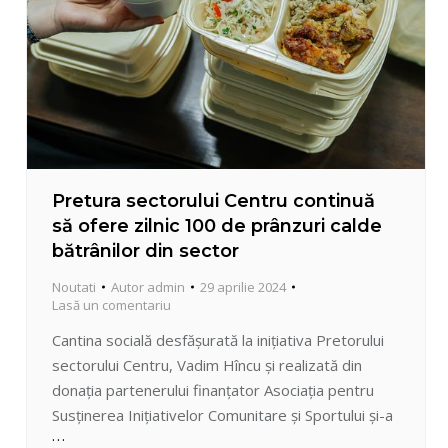
Pretura sectorului Centru continuă
să ofere zilnic 100 de prânzuri calde
bătrânilor din sector
Noutati
Autor
admin
29 aprilie 2024
Lasă un comentariu
Cantina socială desfășurată la inițiativa Pretorului
sectorului Centru, Vadim Hîncu și realizată din
donația partenerului finanțator Asociația pentru
Susținerea Inițiativelor Comunitare și Sportului și-a
consolidat în timp rolul ca parte integrată a