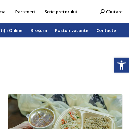
tiții Online
Broșura
Posturi vacante
Contacte
Search:
ama
Parteneri
Scrie pretorului
Căutare
tiții Online
Broșura
Posturi vacante
Contacte
Deschide b