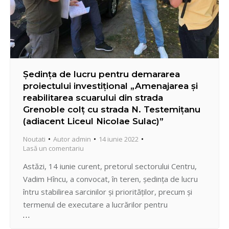
Ședința de lucru pentru demararea
proiectului investițional „Amenajarea și
reabilitarea scuarului din strada
Grenoble colț cu strada N. Testemițanu
(adiacent Liceul Nicolae Sulac)”
Noutati
Autor
admin
14 iunie 2022
Lasă un comentariu
Astăzi, 14 iunie curent, pretorul sectorului Centru,
Vadim Hîncu, a convocat, în teren, ședința de lucru
întru stabilirea sarcinilor și priorităților, precum și
termenul de executare a lucrărilor pentru
demararea proiectului „Amenajarea și reabilitarea