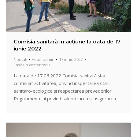
Comisia sanitară în acțiune la data de 17
iunie 2022
Noutati
Autor
admin
17 iunie 2022
Lasă un comentariu
La data de 17.06.2022 Comisia sanitară și-a
continuat activitatea, privind inspectarea stării
sanitaro-ecologice și respectarea prevederilor
Regulamentului privind salubrizarea și asigurarea
curățeniei în sectorul Centru al municipiului Chișinău.
Totodată, a fost petrecută ședința cu participarea
gestionarilor fondului locativ și serviciilor municipale
din sector, fiind trasate sarcinile pentru următoarea
saptamână.