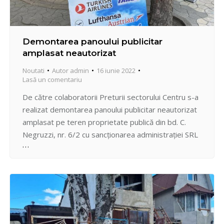
Demontarea panoului publicitar
amplasat neautorizat
Noutati
Autor
admin
16 iunie 2022
Lasă un comentariu
De către colaboratorii Preturii sectorului Centru s-a
realizat demontarea panoului publicitar neautorizat
amplasat pe teren proprietate publică din bd. C.
Negruzzi, nr. 6/2 cu sancționarea administrației SRL
“Echip-99” în conformitate cu prevederile art. 364
alin. 1 “Încălcarea legislației cu privire la publicitate”.