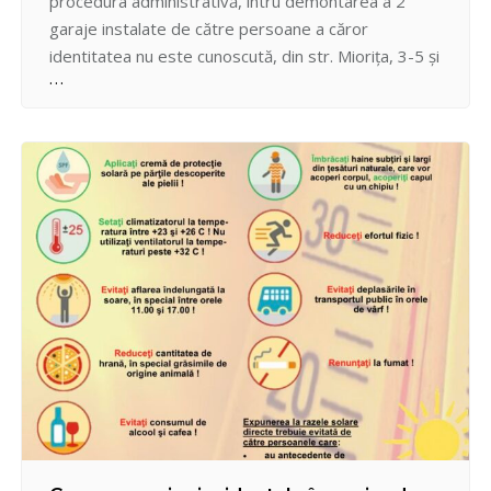
procedura administrativă, întru demontarea a 2
garaje instalate de către persoane a căror
identitatea nu este cunoscută, din str. Miorița, 3-5 și
Drumul Viilor, 42/3. Persoanele care pot revendica
un drept vătămat vizavi de procedura
administrativă nominalizată, nu s-au prezentat la
Pretura sectorului Centru, str. Bulgară, 43,…