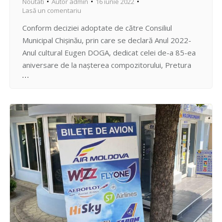
Noutati
Autor
admin
16 iunie 2022
Lasă un comentariu
Conform deciziei adoptate de către Consiliul
Municipal Chișinău, prin care se declară Anul 2022-
Anul cultural Eugen DOGA, dedicat celei de-a 85-ea
aniversare de la nașterea compozitorului, Pretura
sectorului Centru organizează un eveniment
cultural-artistic de promovare și valorificare a
operei și personalității lui Eugen Doga cu genericul
”Invitație la Vals”. Sâmbătă, 18 iunie 2022, ora…