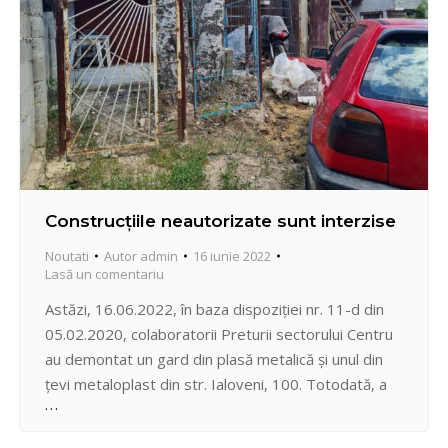
Construcțiile neautorizate sunt interzise
Noutati
Autor
admin
16 iunie 2022
Lasă un comentariu
Astăzi, 16.06.2022, în baza dispoziției nr. 11-d din
05.02.2020, colaboratorii Preturii sectorului Centru
au demontat un gard din plasă metalică și unul din
țevi metaloplast din str. Ialoveni, 100. Totodată, a
avut loc demontare și evacuarea unui gard cu
poartă din str. Ialoveni, 94.