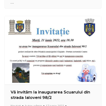
festivitatea de omagiere a celor care și-au ales
nobila profesie să stea la straja sănătăţii oamenilor.
La eveniment a fost prezentă conducerea
administrației publice…
Vă invităm la inaugurarea Scuarului din
strada Ialoveni 98/2
Noutati
Autor
admin
17 iunie 2022