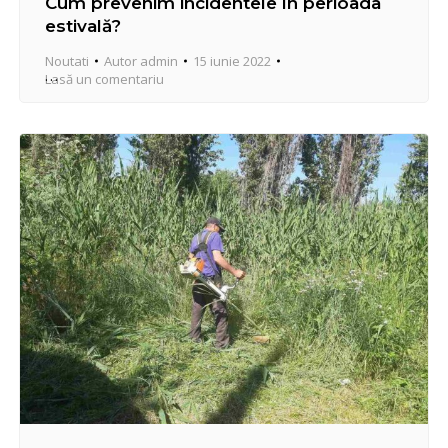
Cum prevenim incidentele în perioada
estivală?
Noutati
Autor
admin
15 iunie 2022
Lasă un comentariu