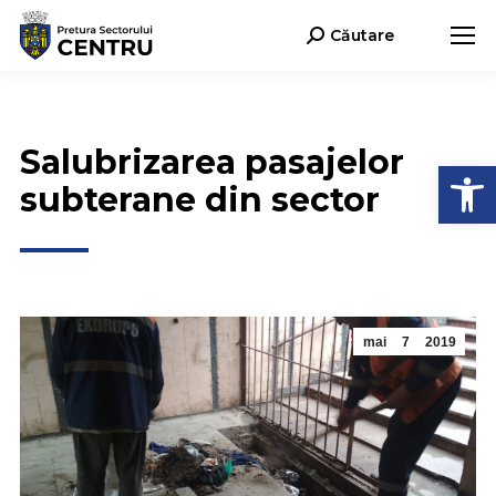
Căutare
Search:
Salubrizarea pasajelor
Deschide b
subterane din sector
mai
7
2019