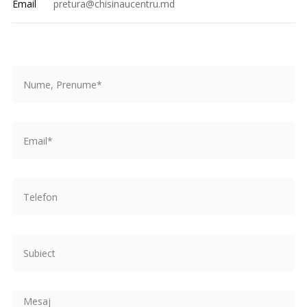
Email
pretura@chisinaucentru.md