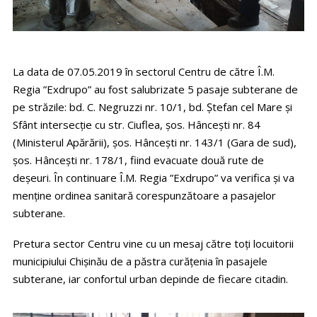
La data de 07.05.2019 în sectorul Centru de către Î.M.
Regia ”Exdrupo” au fost salubrizate 5 pasaje subterane de
pe străzile: bd. C. Negruzzi nr. 10/1, bd. Ștefan cel Mare și
Sfânt intersecție cu str. Ciuflea, șos. Hâncești nr. 84
(Ministerul Apărării), șos. Hâncești nr. 143/1 (Gara de sud),
șos. Hâncești nr. 178/1, fiind evacuate două rute de
deșeuri. În continuare Î.M. Regia ”Exdrupo” va verifica și va
menține ordinea sanitară corespunzătoare a pasajelor
subterane.
Pretura sector Centru vine cu un mesaj către toți locuitorii
municipiului Chișinău de a păstra curățenia în pasajele
subterane, iar confortul urban depinde de fiecare citadin.