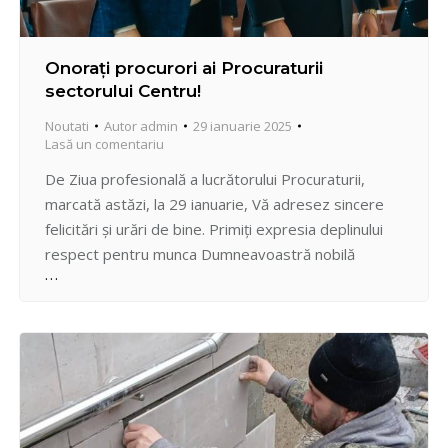
Onorați procurori ai Procuraturii
sectorului Centru!
Noutati
Autor
admin
29 ianuarie 2025
Lasă un comentariu
De Ziua profesională a lucrătorului Procuraturii,
marcată astăzi, la 29 ianuarie, Vă adresez sincere
felicitări și urări de bine. Primiți expresia deplinului
respect pentru munca Dumneavoastră nobilă
consacrată triumfului Dreptăţii. Ctitoriți în această
misiune de Procurorul-șef al sectorului Centru, Igor
DEMCIUCIN, cu înalt profesionalism asigurați
supremaţia legii și protecţia drepturilor şi libertăţilor
omului. Fie ca…