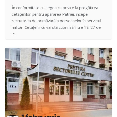
În conformitate cu Legea cu privire la pregătirea
cetăţenilor pentru apărarea Patriei, începe
recrutarea de primăvară a persoanelor în serviciul
militar. Cetățenii cu vârsta cuprinsă între 18-27 de
ani, locuitori ai sectorului Centru, care solicită
eliberare de la serviciul militar sub armă, sunt
chemați să depună cererile motivate în perioada 1
februarie-31 martie 2025. Acte…