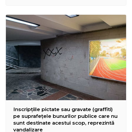
procese-verbale întocmite în temeiul Codului
Contravențional al RM, pe articolele 181, 273, 364,
au fost aplicate amenzi în sumă de 10 800 lei.
Inscripțiile pictate sau gravate (graffiti)
pe suprafețele bunurilor publice care nu
sunt destinate acestui scop, reprezintă
vandalizare