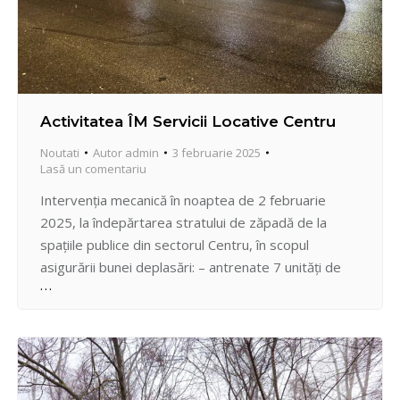
Activitatea ÎM Servicii Locative Centru
Noutati
Autor
admin
3 februarie 2025
Lasă un comentariu
Intervenția mecanică în noaptea de 2 februarie
2025, la îndepărtarea stratului de zăpadă de la
spațiile publice din sectorul Centru, în scopul
asigurării bunei deplasări: – antrenate 7 unități de
tehnică de iarnă din dotare ale ÎMSL Centru: 3 Avant
cu perie și sărăriță 3 MTZ cu sărăriță 1 LS cu sărăriță
– străzile prelucrate…