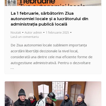
La 1 februarie, sărbătorim Ziua
autonomiei locale şi a lucrătorului din
administraţia publică locală
Noutati
Autor
admin
1 februarie 2025
Lasă un comentariu
De Ziua autonomiei locale subliniem importanța
acordării libertății decizionale la nivel local,
considerată una dintre cele mai eficiente forme de
autogestiune administrativă. Pentru o dezvoltare
durabilă a sectorului Centru și a municipiului Chișinău
în întregime, autonomia locală trebuie să rămână
principiul fundamental al organizării administrativ-
teritoriale. Cu bucurie și recunoștință adresez
colectivului Preturii sectorului Centru, partenerilor…