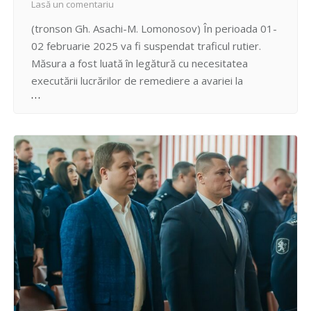
Lasă un comentariu
(tronson Gh. Asachi-M. Lomonosov) În perioada 01-
02 februarie 2025 va fi suspendat traficul rutier.
Măsura a fost luată în legătură cu necesitatea
executării lucrărilor de remediere a avariei la
apeductul magistral cu D-500 mm oțel din str. V.
Korolenko, 2/1-7. Conducătorii auto sunt îndemnaţi
să se conformeze cerințelor agenților de circulație,
să manifeste răbdare și…