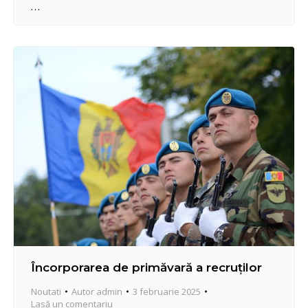
au fost antrenate la lucrări manuale de îndepărtare
a stratului de ninsoare de pe trotuare, accese în
curți de bloc și la scara blocurilor.…
Încorporarea de primăvară a recruților
Noutati
Autor
admin
3 februarie 2025
Lasă un comentariu