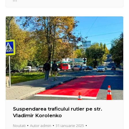
numeroase. Pe parcursul lunii Ianuarie, 50 de
locuitori din sector, aflați la evidența Direcției
asistență socială Centru, au beneficiat de un prânz
cald…
Suspendarea traficului rutier pe str.
Vladimir Korolenko
Noutati
Autor
admin
31 ianuarie 2025