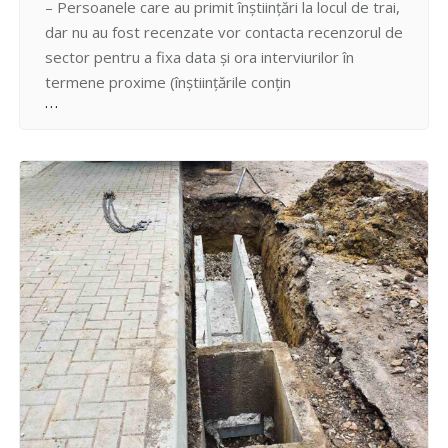
– Persoanele care au primit înștiințări la locul de trai,
dar nu au fost recenzate vor contacta recenzorul de
sector pentru a fixa data și ora interviurilor în
termene proxime (înștiințările conțin
numele/prenumele și telefonul de contact ale
recenzorilor). – Persoanele care nu dispun de
contactele recenzorului responsabil de sectorul de
recensământ, pot stabili contactul…