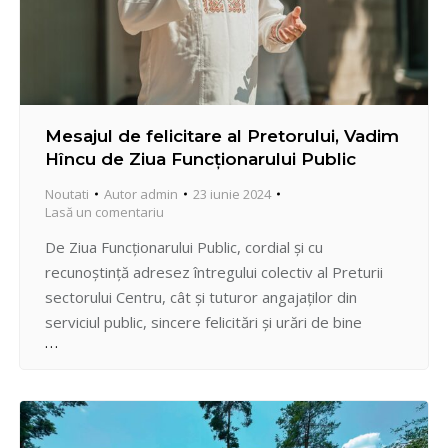
Mesajul de felicitare al Pretorului, Vadim
Hîncu de Ziua Funcționarului Public
Noutati
Autor
admin
23 iunie 2024
Lasă un comentariu
De Ziua Funcționarului Public, cordial și cu
recunoștință adresez întregului colectiv al Preturii
sectorului Centru, cât și tuturor angajaților din
serviciul public, sincere felicitări și urări de bine
prilejuite de sărbătoarea profesională.
Devotamentul și profesionalismul Dumneavoastră în
contrastul remunerării modeste și a
responsabilităților multe, este demn de respect.
Mulțumesc funcționarilor publici care prin