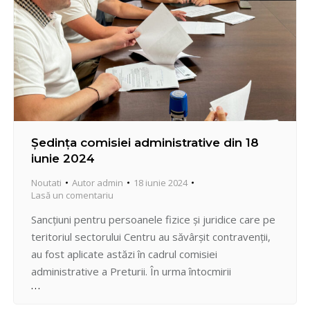
Ședința comisiei administrative din 18
iunie 2024
Noutati
Autor
admin
18 iunie 2024
Lasă un comentariu
Sancțiuni pentru persoanele fizice și juridice care pe
teritoriul sectorului Centru au săvârșit contravenții,
au fost aplicate astăzi în cadrul comisiei
administrative a Preturii. În urma întocmirii
proceselor-verbale persoanelor fizice și juridice cu
privire la contravenție de către Secția agenți