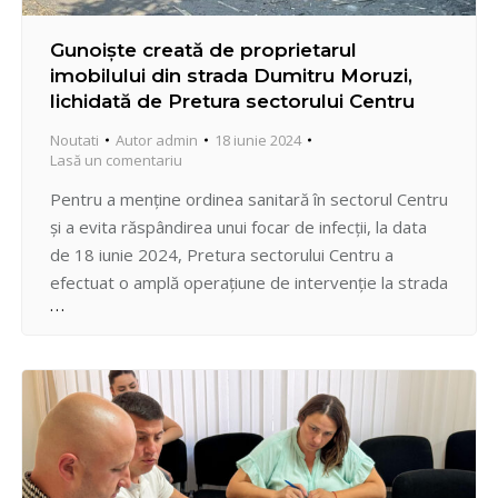
Gunoiște creată de proprietarul
imobilului din strada Dumitru Moruzi,
lichidată de Pretura sectorului Centru
Noutati
Autor
admin
18 iunie 2024
Lasă un comentariu
Pentru a menține ordinea sanitară în sectorul Centru
și a evita răspândirea unui focar de infecții, la data
de 18 iunie 2024, Pretura sectorului Centru a
efectuat o amplă operațiune de intervenție la strada
Dumitru Moruzi, 2. Proprietarul imobilului depozita
neautorizat pe spațiul public adiacent îngrădirii curții
sale deșeuri de diferită proveniență (construcție,
tâmplărie, activitate…