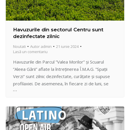
Havuzurile din sectorul Centru sunt
dezinfectate zilnic
Noutati
Autor
admin
21 iunie 2024
Lasă un comentariu
Havuzurile din Parcul ”Valea Morilor” și Scuarul
”Aleea Gării” aflate la întreținerea Î.M.A.G. ”Spații
Verzi” sunt zilnic dezinfectate, curățate și supuse
profilaxiei. De asemenea, în fiecare zi de luni, se
adaugă substanțe chimice necesare menținerii unei
concentrații neutre a apei cu PH -ul 7. Apa din
havuzuri vine din sistemul centralizat de alimentare
cu apă…