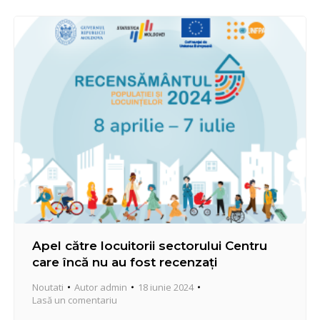
constatatori pe parcursul săptămânii precedente, la
18 iunie curent, comisia a hotărât sancționarea
contravenienților citați,…
Apel către locuitorii sectorului Centru
care încă nu au fost recenzați
Noutati
Autor
admin
18 iunie 2024
Lasă un comentariu