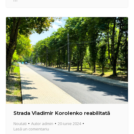
Strada Vladimir Korolenko reabilitată
Noutati
Autor
admin
20 iunie 2024
Lasă un comentariu