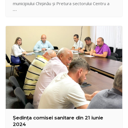
municipiului Chișinău și Pretura sectorului Centru a
reabilitat integral scuarul din strada Grenoble, 106
aflat în apropierea Liceului Teoretic cu profil de arte
„Nicolae Sulac”, a Spitalului Oncologic și a blocurilor
de locuințe. Proiectul de…
Ședința comisei sanitare din 21 iunie
2024