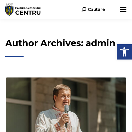
Căutare
Search:
Author Archives:
admin
Deschide b