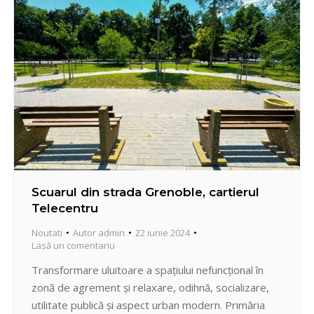
performanță în…
Scuarul din strada Grenoble, cartierul
Telecentru
Noutati
Autor
admin
22 iunie 2024
Lasă un comentariu
Transformare uluitoare a spațiului nefuncțional în
zonă de agrement și relaxare, odihnă, socializare,
utilitate publică și aspect urban modern. Primăria