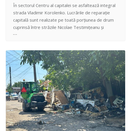
În sectorul Centru al capitalei se asfaltează integral
strada Vladimir Korolenko. Lucrările de reparație
capitală sunt realizate pe toată porțiunea de drum
cuprinsă între străzile Nicolae Testimițeanu și
Gheorghe Asachi. Reabilitarea a demarat la
începutul lunii iunie prin frezarea stratului de beton
asfaltic uzat, crearea sistemului de scurgere cu
montarea receptoarele de captare a apelor…