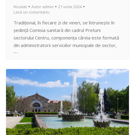
Noutati
Autor
admin
21 iunie 2024
Lasă un comentariu
Tradițional, în fiecare zi de vineri, se întrunește în
ședință Comisia sanitară din cadrul Preturii
sectorului Centru, componența căreia este formată
din administratorii serviciilor municipale de sector,
gestionari ai fondului locativ și Secția locativ-
comunală a Preturii. În cadrul ședinței, prezidată de
Vicepretor, Sergiu Andrian, au fost puse în discuție
chestiuni din domeniul edilitar, starea sanitaro-
igienică…