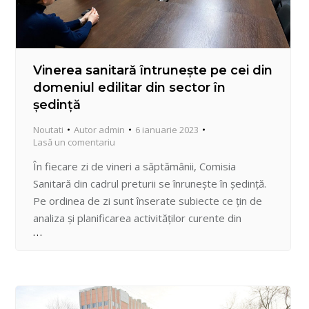
Vinerea sanitară întrunește pe cei din
domeniul edilitar din sector în
ședință
Noutati
Autor
admin
6 ianuarie 2023
Lasă un comentariu
În fiecare zi de vineri a săptămânii, Comisia
Sanitară din cadrul preturii se înrunește în ședință.
Pe ordinea de zi sunt înserate subiecte ce țin de
analiza și planificarea activităților curente din
domeniul edilitar, iar ședința este condusă de
Vicepretor, Alina Popovici. Comisia constituită din
Secția locativ-comunală a preturii, șefi ai serviciilor
de sector dar…