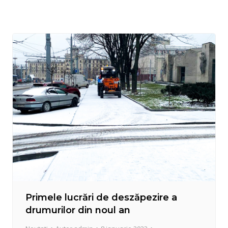
pe fața cărora se citește recunoștința.
Primele lucrări de deszăpezire a
drumurilor din noul an