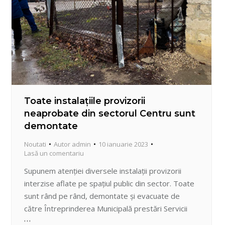
Toate instalațiile provizorii
neaprobate din sectorul Centru sunt
demontate
Noutati
Autor
admin
10 ianuarie 2023
Lasă un comentariu
Supunem atenției diversele instalații provizorii
interzise aflate pe spațiul public din sector. Toate
sunt rând pe rând, demontate şi evacuate de
către Întreprinderea Municipală prestări Servicii
Locative Centru, coordonată de Secția urbanism şi