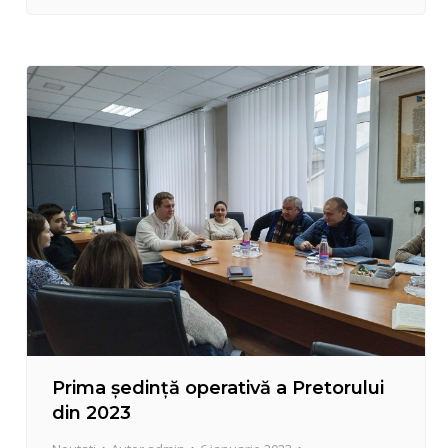
contracarare a încălcărilor pe domeniul public este
întocmirea proceselor- verbale, urmată de
sancționarea contravenientului prin aplicarea de
amenzi. Pe parcursul lunilor noiembrie,…
Prima ședință operativă a Pretorului
din 2023