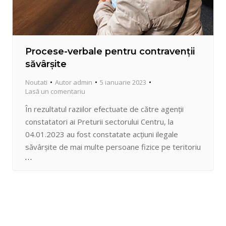
Procese-verbale pentru contravenții
săvârșite
Noutati
Autor
admin
5 ianuarie 2023
Lasă un comentariu
În rezultatul raziilor efectuate de către agenții
constatatori ai Preturii sectorului Centru, la
04.01.2023 au fost constatate acțiuni ilegale
săvârșite de mai multe persoane fizice pe teritoriu
public al sectorului Centru. Comerțul stradal
ambulant este temeiul de inițiere a majoritatea
procedurilor administrative ale agenților
constatatori. Legea interzice vânzarea în stradă.
Mai multe persoane s-au ales…