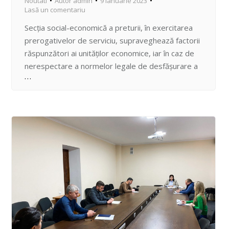
Noutati
Autor
admin
9 ianuarie 2023
Lasă un comentariu
Secția social-economică a preturii, în exercitarea
prerogativelor de serviciu, supraveghează factorii
răspunzători ai unităților economice, iar în caz de
nerespectare a normelor legale de desfăşurare a
activității comerciale, duce la îndeplinire măsurile
dispuse de către pretorul sectorului Centru, Vadim
Hîncu. Astfel, la 09.01.2023 în lipsa actelor
permisive de funcționare, s-a executat demolarea
şi evacuarea gheretelor…