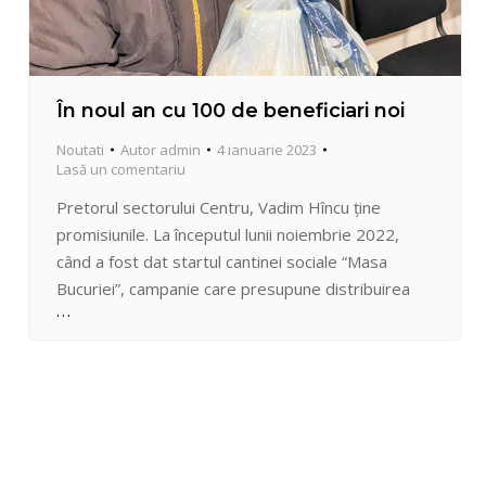
În noul an cu 100 de beneficiari noi
Noutati
Autor
admin
4 ianuarie 2023
Lasă un comentariu
Pretorul sectorului Centru, Vadim Hîncu ține
promisiunile. La începutul lunii noiembrie 2022,
când a fost dat startul cantinei sociale “Masa
Bucuriei”, campanie care presupune distribuirea
zilnică la pachet a 100 de prânzuri calde, Pretorul,
la inițiativa căruia a debutat acțiunea caritabilă, a
anunțat că desfășurarea campaniei va avea loc pe
toată perioada sezonului rece 2022-2023.…