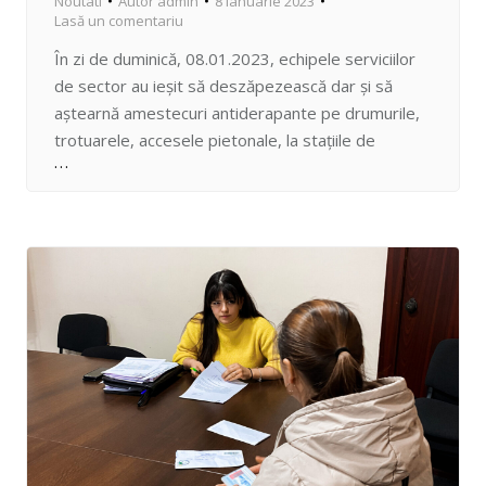
Noutati
Autor
admin
8 ianuarie 2023
Lasă un comentariu
În zi de duminică, 08.01.2023, echipele serviciilor
de sector au ieșit să deszăpezească dar și să
aștearnă amestecuri antiderapante pe drumurile,
trotuarele, accesele pietonale, la stațiile de
așteptare a pasagerilor din sectorul Centru.
Prevenim dificultățile de deplasare în condiții
climaterice de iarnă din timp, chiar de la primul
strat de zăpadă din acest an.