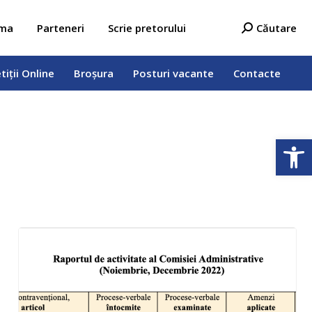
tiții Online
Broșura
Posturi vacante
Contacte
Search:
ama
Parteneri
Scrie pretorului
Căutare
tiții Online
Broșura
Posturi vacante
Contacte
Deschide b