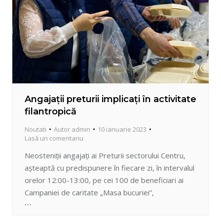
Angajații preturii implicați în activitate
filantropică
Noutati
Autor
admin
10 ianuarie 2023
Lasă un comentariu
Neosteniții angajați ai Preturii sectorului Centru,
așteaptă cu predispunere în fiecare zi, în intervalul
orelor 12:00-13:00, pe cei 100 de beneficiari ai
Campaniei de caritate „Masa bucuriei”,
împachetează cu grijă prânzurile, felul întâi și doi,
după care le distribuie cu mult altruism oamenilor