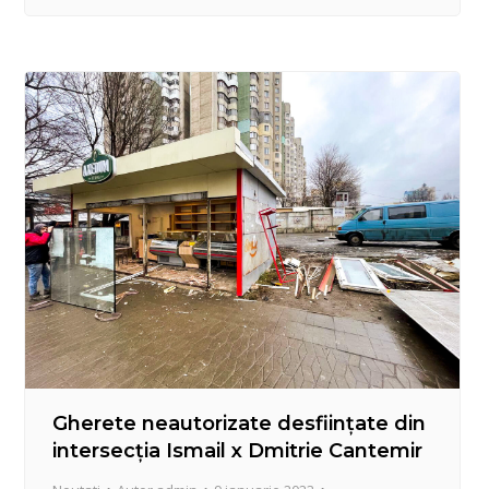
arhitectură a preturii. La 10.01.2023 s-au eliberat
3 adrese din sectorul Centru de construcții şi
montări neaprobate: • str. Ialoveni, 100- gard…
Gherete neautorizate desființate din
intersecția Ismail x Dmitrie Cantemir