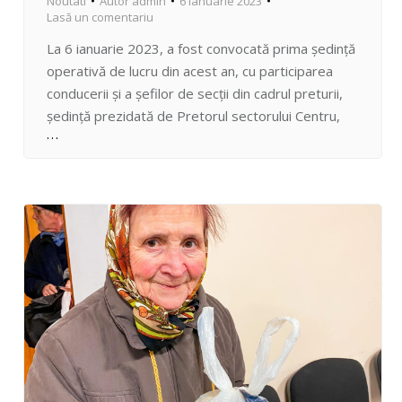
Noutati
Autor
admin
6 ianuarie 2023
Lasă un comentariu
La 6 ianuarie 2023, a fost convocată prima ședință
operativă de lucru din acest an, cu participarea
conducerii și a șefilor de secții din cadrul preturii,
ședință prezidată de Pretorul sectorului Centru,
Vadim Hîncu. Scopul întrunirii a fost determinat de
necesitatea stabilirii noilor linii directoare de
funcționare pentru anul curent congruente
competențelor instituționale. Atenție distinctă…