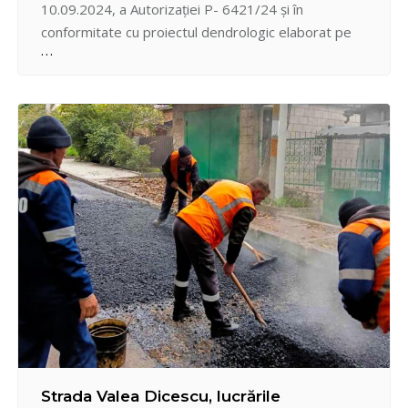
10.09.2024, a Autorizației P- 6421/24 și în
conformitate cu proiectul dendrologic elaborat pe
lângă proiectul de reabilitare și amenajare a
scuarului, lucrări silvotehnice de defrișare a arborilor
în fața Liceului Teoretic “Gheorghe Asachi”.
Activitățile presupun înlocuirea copacilor care
prezentau pericol…
Strada Valea Dicescu, lucrările