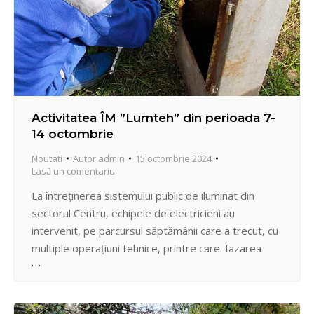
Activitatea ÎM ”Lumteh” din perioada 7-
14 octombrie
Noutati
Autor
admin
15 octombrie 2024
Lasă un comentariu
La întreținerea sistemului public de iluminat din
sectorul Centru, echipele de electricieni au
intervenit, pe parcursul săptămânii care a trecut, cu
multiple operațiuni tehnice, printre care: fazarea
cablului, demontarea contoarelor, revizia pilonilor și
a cutiilor cu cleme, revizia și conectarea iluminatului
decorativ, reparația corpurilor de iluminat, instalarea