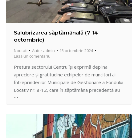
Salubrizarea săptămânală (7-14
octombrie)
Noutati
Autor
admin
15 octombrie 2024
Lasă un comentariu
Pretura sectorului Centru își exprimă deplina
apreciere și gratitudine echipelor de muncitori ai
Întreprinderilor Municipale de Gestionare a Fondului
Locativ nr. 8-12, care în săptămâna precedentă au
depus un efort ce-l depășește cu mult pe cel
ordinar. Antrenați la turații maxime în operațiuni de
salubrizare a spațiilor publice din Centrul Capitalei, în
contextul evenimentelor de…