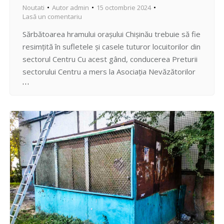
Noutati
Autor
admin
15 octombrie 2024
Lasă un comentariu
Sărbătoarea hramului orașului Chișinău trebuie să fie
resimțită în sufletele și casele tuturor locuitorilor din
sectorul Centru Cu acest gând, conducerea Preturii
sectorului Centru a mers la Asociația Nevăzătorilor
pentru a oferi membrilor care sunt locuitori ai
sectorului Centru, colete cu produse alimentare, ca
însemn al spiritului sărbătorii, grijii și protecției față
de categoriile de…