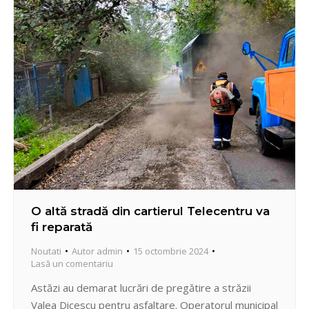
lămpilor LED, racordarea cablului la linia electrică
aeriană,…
O altă stradă din cartierul Telecentru va
fi reparată
Noutati
Autor
admin
15 octombrie 2024
Lasă un comentariu
Astăzi au demarat lucrări de pregătire a străzii
Valea Dicescu pentru asfaltare. Operatorul municipal