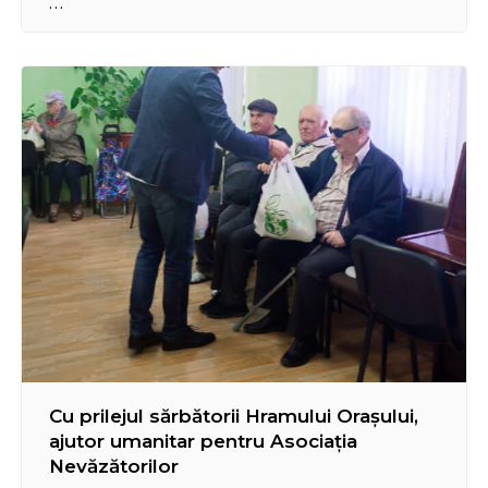
clipe poliția de actul de samavolnicie când s-a
acoperit “Visul Olimpic” cu vopsea, după care am
dispus imediat restaurarea porțiunii afectate…
Cu prilejul sărbătorii Hramului Orașului,
ajutor umanitar pentru Asociația
Nevăzătorilor