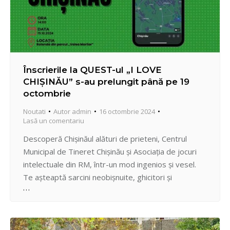
Înscrierile la QUEST-ul „I LOVE
CHIȘINĂU” s-au prelungit până pe 19
octombrie
Noutati
Autor
admin
16 octombrie 2024
Lasă un comentariu
Descoperă Chișinăul alături de prieteni, Centrul
Municipal de Tineret Chișinău și Asociația de jocuri
intelectuale din RM, într-un mod ingenios și vesel.
Te așteaptă sarcini neobișnuite, ghicitori și
divertisment – ingredientele perfecte pentru o
doză de energie și voie bună! PREMII BĂNEȘTI: –
Locul I – 3000 lei – Locul II – 2000 lei -…