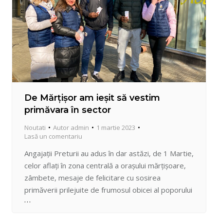
De Mărțișor am ieșit să vestim
primăvara în sector
Noutati
Autor
admin
1 martie 2023
Lasă un comentariu
Angajații Preturii au adus în dar astăzi, de 1 Martie,
celor aflați în zona centrală a orașului mărțișoare,
zâmbete, mesaje de felicitare cu sosirea
primăverii prilejuite de frumosul obicei al poporului
nostru. Să fie o primăvară cu cer senin.