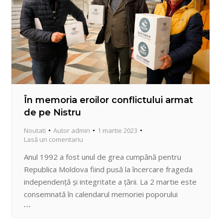
În memoria eroilor conflictului armat
de pe Nistru
Noutati
Autor
admin
1 martie 2023
Lasă un comentariu
Anul 1992 a fost unul de grea cumpănă pentru
Republica Moldova fiind pusă la încercare frageda
independenţă şi integritate a ţării. La 2 martie este
consemnată în calendarul memoriei poporului
nostru Ziua comemorării victimelor războiului de
pe Nistru. Mai bine de trei decenii, în apropierea