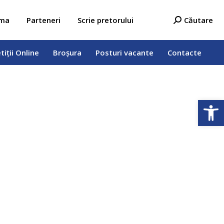
tiții Online
Broșura
Posturi vacante
Contacte
Search:
ama
Parteneri
Scrie pretorului
Căutare
tiții Online
Broșura
Posturi vacante
Contacte
Deschide b