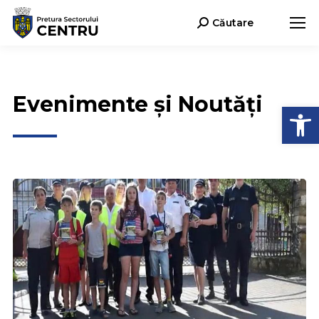
Căutare
Search:
Evenimente și Noutăți
Deschide b