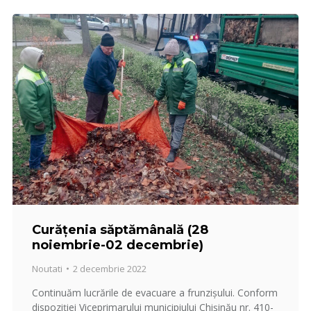
Curățenia săptămânală (28
noiembrie-02 decembrie)
Noutati
2 decembrie 2022
Continuăm lucrările de evacuare a frunzișului. Conform
dispoziției Viceprimarului municipiului Chișinău nr. 410-