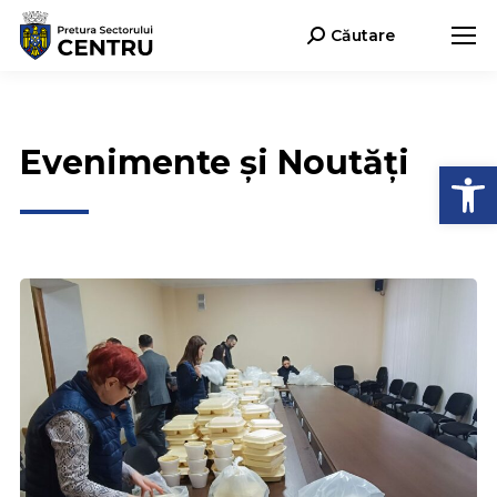
Căutare
Search:
Evenimente și Noutăți
Deschide b