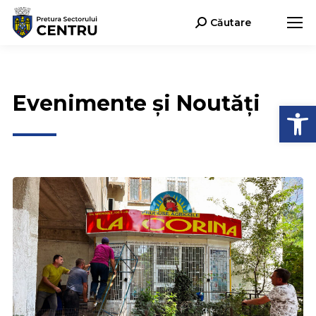
Căutare
Search:
Evenimente și Noutăți
Deschide b