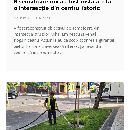
8 semafoare noi au fost instalate la
o intersecție din centrul istoric
Noutati
2 iulie 2024
A fost reconstruit obiectivul de semafoare din
intersecția străzilor Mihai Eminescu și Mihail
Kogălniceanu. Acțiunile au ca scop sporirea siguranței
pietonilor care traversează intersecția, având în
vedere că în proximitate…