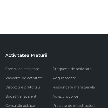
Activitatea Preturii
Comisii de activitate
Programe de activitate
Rapoarte de activitate
Regulamente
Dispozițiile pretorului
Răspundere managerială
Buget transparent
Achiziţii publice
Consultări publice
Proiecte de infrastructură