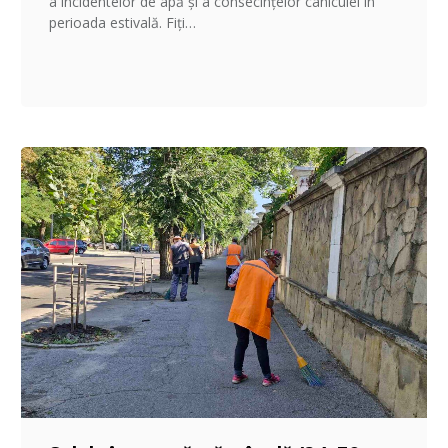
a incidentelor de apă și a consecințelor caniculei în
perioada estivală. Fiți…