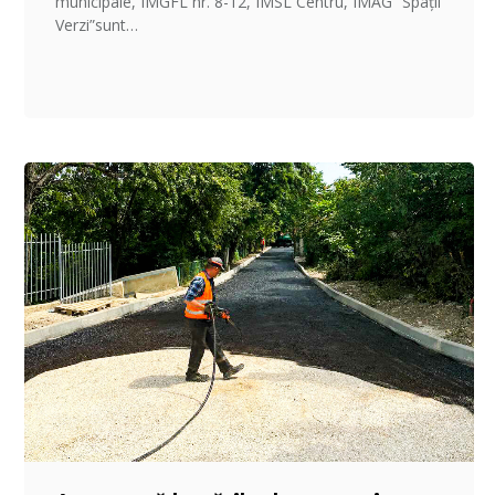
municipale, ÎMGFL nr. 8-12, ÎMSL Centru, ÎMAG ”Spații
Verzi”sunt…