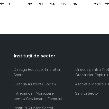
1
…
92
93
94
95
96
…
273
Instituții de sector
Direcţia Educaţie, Tineret şi
Direcţia pentru Prot
Sport
Drepturilor Copilului
Direcţia Asistenţă Socială
Asociaţia Medicală Te
Intreprinderi Municipale
Servicii Sector
pentru Gestionarea Fondului
Instituţii Publice Sector