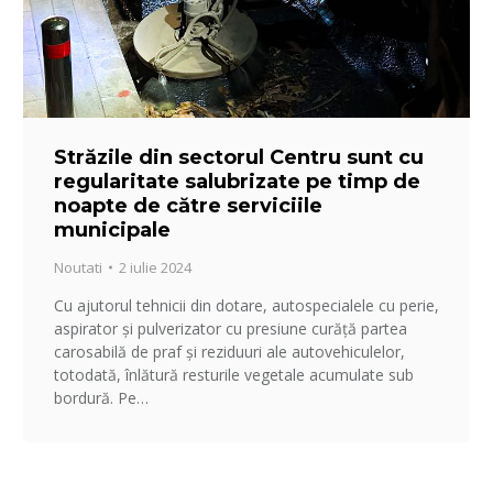
Străzile din sectorul Centru sunt cu
regularitate salubrizate pe timp de
noapte de către serviciile
municipale
Noutati
2 iulie 2024
Cu ajutorul tehnicii din dotare, autospecialele cu perie,
aspirator și pulverizator cu presiune curăță partea
carosabilă de praf și reziduuri ale autovehiculelor,
totodată, înlătură resturile vegetale acumulate sub
bordură. Pe…