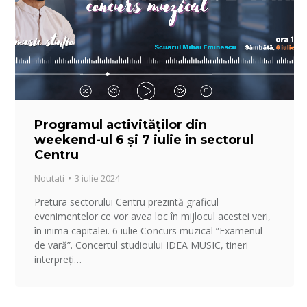
Programul activităților din
weekend-ul 6 și 7 iulie în sectorul
Centru
Noutati
3 iulie 2024
Pretura sectorului Centru prezintă graficul
evenimentelor ce vor avea loc în mijlocul acestei veri,
în inima capitalei. 6 iulie Concurs muzical ”Examenul
de vară”. Concertul studioului IDEA MUSIC, tineri
interpreți…