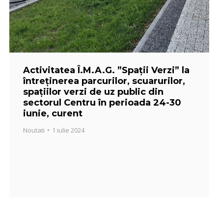
Activitatea Î.M.A.G. ”Spații Verzi” la
întreținerea parcurilor, scuarurilor,
spațiilor verzi de uz public din
sectorul Centru în perioada 24-30
iunie, curent
Noutati
1 iulie 2024