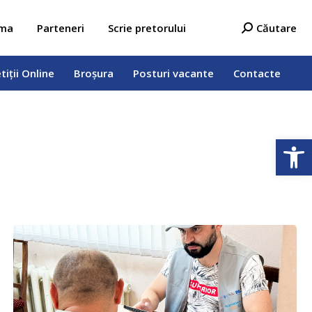
tiții Online
Broșura
Posturi vacante
Contacte
Search:
ama
Parteneri
Scrie pretorului
Căutare
tiții Online
Broșura
Posturi vacante
Contacte
Deschide b