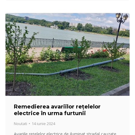
Remedierea avariilor rețelelor
electrice în urma furtunii
Noutati
14 iunie 2024
Avariile rețelelor electrice de iluminat stradal cauzate