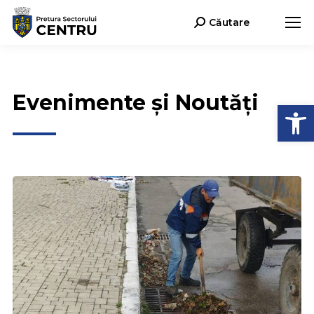
Căutare
Search:
Evenimente și Noutăți
Deschide b