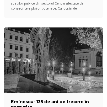
spațiilor publice din sectorul Centru afectate de
consecințele ploilor puternice. Cu lucrări de…
Eminescu- 135 de ani de trecere în
nemurire