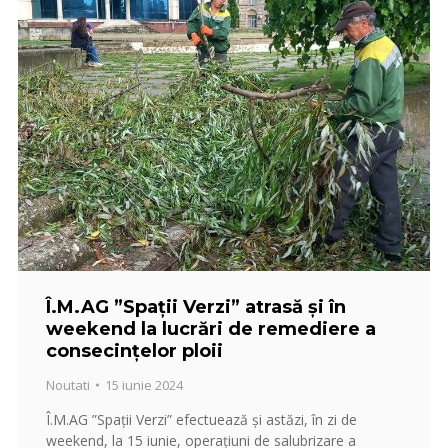
Î.M.AG ”Spații Verzi” atrasă și în
weekend la lucrări de remediere a
consecințelor ploii
Noutati
15 iunie 2024
Î.M.AG ”Spații Verzi” efectuează și astăzi, în zi de
weekend, la 15 iunie, operațiuni de salubrizare a