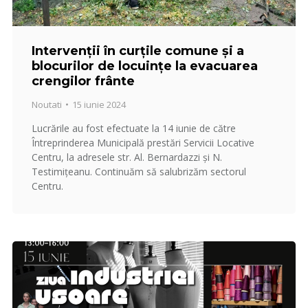
Intervenții în curțile comune și a
blocurilor de locuințe la evacuarea
crengilor frânte
Noutati
15 iunie 2024
Lucrările au fost efectuate la 14 iunie de către
Întreprinderea Municipală prestări Servicii Locative
Centru, la adresele str. Al. Bernardazzi și N.
Testimițeanu. Continuăm să salubrizăm sectorul
Centru.