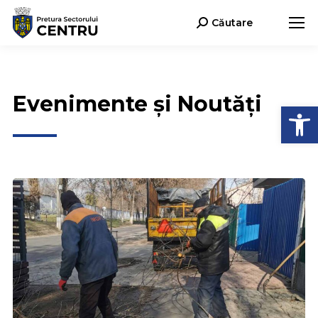
Căutare
Search:
Evenimente și Noutăți
Deschide b