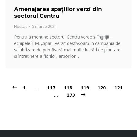
Amenajarea spațiilor verzi din
sectorul Centru
Noutati
5 martie 2024
Pentru a menține sectorul Centru verde și îngrijit,
echipele Î. M. „Spații Verzi” desfășoară în campania de
salubrizare de primăvară mai multe lucrări de plantare
și întreținere a florilor, arborilor…
1
…
117
118
119
120
121
…
273