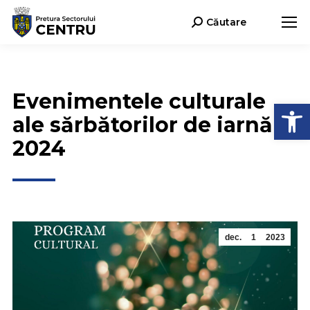
Căutare
Search:
Evenimentele culturale
Deschide b
ale sărbătorilor de iarnă
2024
dec.
1
2023