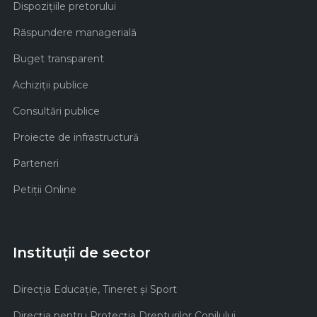
Dispozițiile pretorului
Răspundere managerială
Buget transparent
Achiziţii publice
Consultări publice
Proiecte de infrastructură
Parteneri
Petiții Online
Instituții de sector
Direcţia Educaţie, Tineret şi Sport
Direcţia pentru Protecţia Drepturilor Copilului