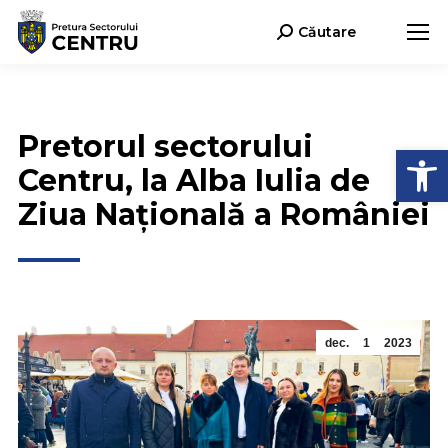
Căutare
Search:
Pretorul sectorului
Deschide b
Centru, la Alba Iulia de
Ziua Națională a României
dec.
1
2023