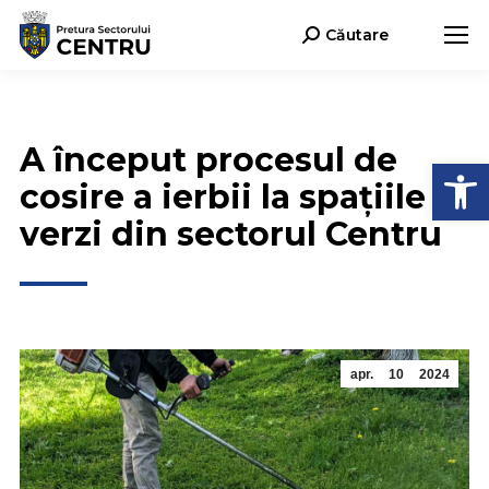
Căutare
Search:
A început procesul de
Deschide b
cosire a ierbii la spațiile
verzi din sectorul Centru
apr.
10
2024