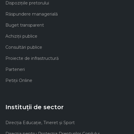
Dispozițiile pretorului
Răspundere managerială
Buget transparent
Achiziţii publice
Consultări publice
Proiecte de infrastructură
Parteneri
Petiții Online
Instituții de sector
Direcţia Educaţie, Tineret şi Sport
Direcţia pentru Protecţia Drepturilor Copilului