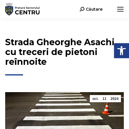
Căutare
Search:
Strada Gheorghe Asachi
Deschide b
cu treceri de pietoni
reînnoite
oct.
11
2024