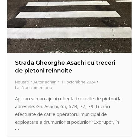
Strada Gheorghe Asachi cu treceri
de pietoni reînnoite
Noutati
Autor
admin
11 octombrie 2024
Lasă un comentariu
Aplicarea marcajului rutier la trecerile de pietoni la
adresele: Gh. Asachi, 65, 67B, 77, 79. Lucrări
efectuate de către operatorul municipal de
exploatare a drumurilor și podurilor “Exdrupo”, în
noaptea de 10.10.2024.