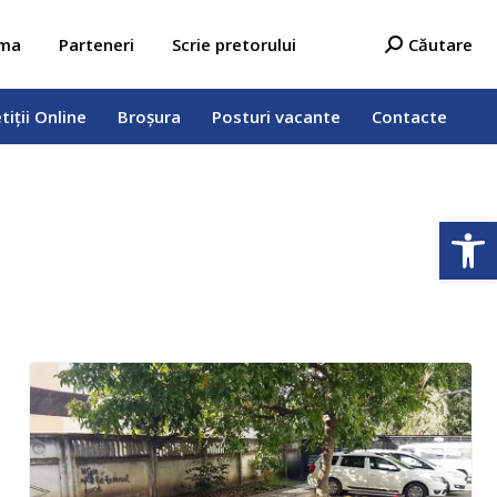
tiții Online
Broșura
Posturi vacante
Contacte
Search:
ama
Parteneri
Scrie pretorului
Căutare
tiții Online
Broșura
Posturi vacante
Contacte
Deschide b