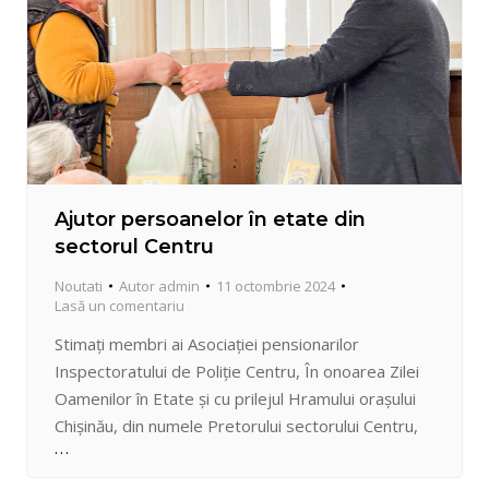
Ajutor persoanelor în etate din
sectorul Centru
Noutati
Autor
admin
11 octombrie 2024
Lasă un comentariu
Stimați membri ai Asociației pensionarilor
Inspectoratului de Poliție Centru, În onoarea Zilei
Oamenilor în Etate și cu prilejul Hramului orașului
Chișinău, din numele Pretorului sectorului Centru,
Vadim Hîncu, vă adresăm cu reverență cuvenită
felicitări și urări de sănătate. Sunteți generaţia