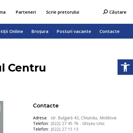
tiții Online
Broșura
Posturi vacante
Contacte
Search:
ama
Parteneri
Scrie pretorului
Căutare
tiții Online
Broșura
Posturi vacante
Contacte
Deschide b
ul Centru
Contacte
Adresa:
str. Bulgară 43, Chișinău, Moldova
Telefon:
(022) 27 45 76 - Ghișeu Unic
Telefon:
(022) 27 15 13