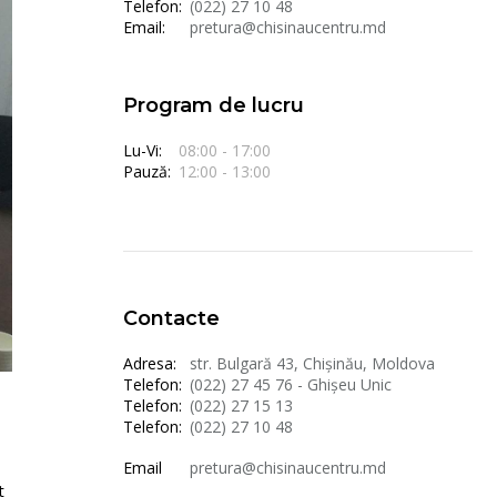
Telefon:
(022) 27 10 48
Email:
pretura@chisinaucentru.md
Program de lucru
Lu-Vi:
08:00 - 17:00
Pauză:
12:00 - 13:00
Contacte
Adresa:
str. Bulgară 43, Chișinău, Moldova
Telefon:
(022) 27 45 76 - Ghișeu Unic
Telefon:
(022) 27 15 13
Telefon:
(022) 27 10 48
Email
pretura@chisinaucentru.md
t