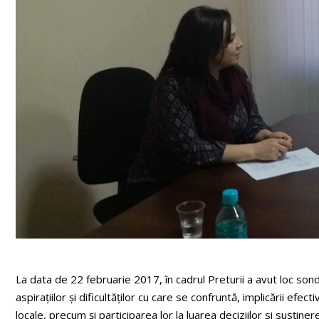
La data de 22 februarie 2017, în cadrul Preturii a avut loc sondaj
aspirațiilor și dificultăților cu care se confruntă, implicării efe
locale, precum și participarea lor la luarea deciziilor si susţiner