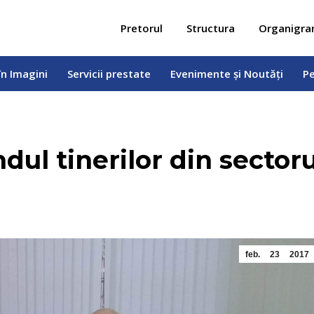
 în Imagini
Servicii prestate
Evenimente și Noutăți
Pe
Pretorul
Structura
Organigr
în Imagini
Servicii prestate
Evenimente și Noutăți
Pe
ndul tinerilor din sector
feb.
23
2017