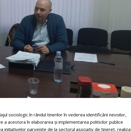
ul sociologic în rândul tinerilor în vederea identificării nevoilor,
ctive a acestora în elaborarea și implementarea politicilor publice
ea iniţiativelor parvenite de la sectorul asociativ de tineret, realiza