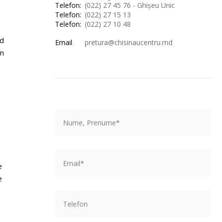
Telefon:
(022) 27 45 76 - Ghișeu Unic
Telefon:
(022) 27 15 13
Telefon:
(022) 27 10 48
e
-d
Email
pretura@chisinaucentru.md
în
e
e