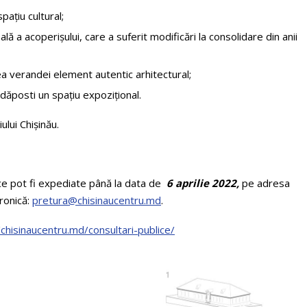
pațiu cultural;
 a acoperișului, care a suferit modificări la consolidare din anii
ea verandei element autentic arhitectural;
dăposti un spațiu expozițional.
ului Chișinău.
ce pot fi expediate până la data de
6 aprilie 2022,
pe adresa
tronică:
pretura@chisinaucentru.md
.
/chisinaucentru.md/consultari-publice/