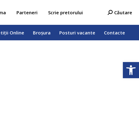
tiții Online
Broșura
Posturi vacante
Contacte
Search:
ama
Parteneri
Scrie pretorului
Căutare
tiții Online
Broșura
Posturi vacante
Contacte
Deschide b