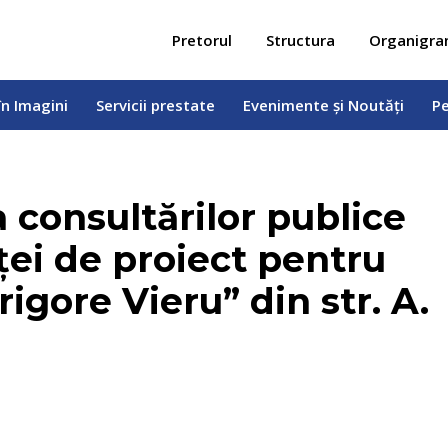
 în Imagini
Servicii prestate
Evenimente și Noutăți
Pe
Pretorul
Structura
Organigr
în Imagini
Servicii prestate
Evenimente și Noutăți
Pe
 consultărilor publice
ței de proiect pentru
igore Vieru” din str. A.