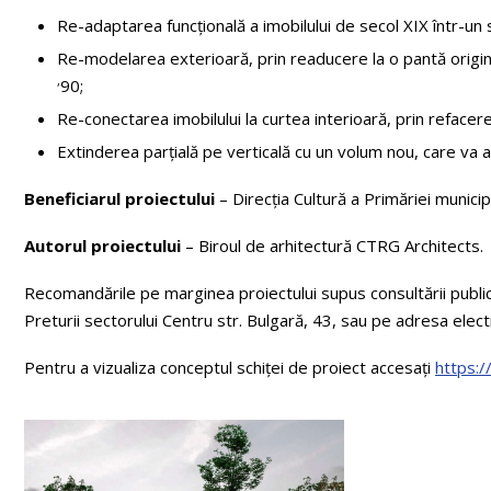
Re-adaptarea funcțională a imobilului de secol XIX într-un s
Re-modelarea exterioară, prin readucere la o pantă originală
,
90;
Re-conectarea imobilului la curtea interioară, prin refacer
Extinderea parțială pe verticală cu un volum nou, care va a
Beneficiarul proiectului
– Direcția Cultură a Primăriei municipi
Autorul proiectului
– Biroul de arhitectură CTRG Architects.
Recomandările pe marginea proiectului supus consultării publi
Preturii sectorului Centru str. Bulgară, 43, sau pe adresa elec
Pentru a vizualiza conceptul schiței de proiect accesați
https:/