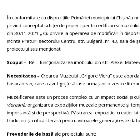
În conformitate cu dispozițiile Primăriei municipiului Chișinău nr
privind conceptul schiței de proiect pentru edificarea muzeului „
din 30.11.2021 „ Cu privire la operarea de modificări în dispoz
incinta Preturii sectorului Centru, str. Bulgară, nr. 43, sala d
proiectului sus menționat.
Scopul –
Re – funcționalizarea imobilului din str. Alexei Mate
Necesitatea
– Crearea Muzeului „Grigore Vieru” este abordat
basarabean, care a avut grijă să lase urmașilor o zestre literar
Muzeificarea este un proces complex cu un impact social și cul
viereană:
organizarea expozițiilor muzeale permanente și tempor
importantă și de perspectivă. Păstrarea expoziției creației lui
traduceri și critică literară pentru viitoarele generații este datori
Prevederile de bază
ale proiectului sunt: