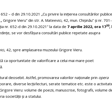
. 652 – d din 29.10.2021 „Cu privire la inițierea consultărilor public
 Grigore Vieru” din str. A. Mateevici, 42, mun. Chișinău” și nr. 701
30
iția nr. 652-d din 29.10.2021” la data de
7 aprilie 2022, ora 17
,
e ședințe, se vor desfășura consultări publice repetate asupra
evici, 42, spre amplasarea muzeului Grigore Vieru.
ă ca oportunitate de valorificare a celui mai mare poet
ă.
tural deosebit. Astfel, promovarea valorilor naționale prin
opera
are, diverse lecții/lecturi, serate tematice etc. este o activitat
 Grigore Vieru: volume de poezii, manuscrise, fotografii, volume d
a societății și a statului.