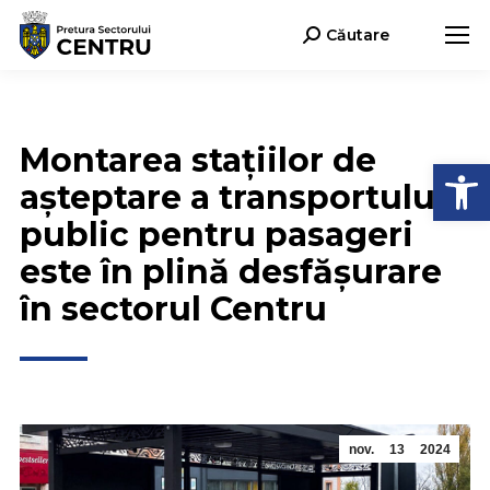
Căutare
Search:
Montarea stațiilor de
Deschide b
așteptare a transportului
public pentru pasageri
este în plină desfășurare
în sectorul Centru
nov.
13
2024