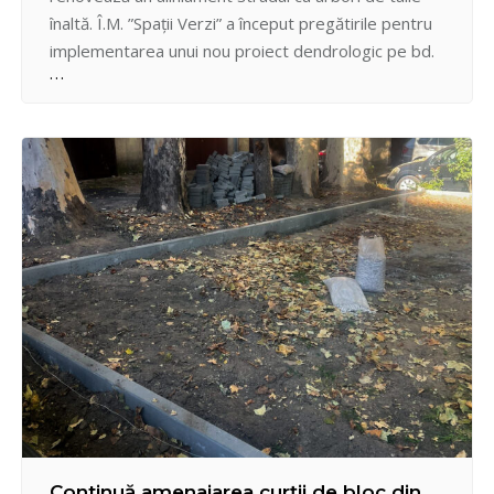
înaltă. Î.M. ”Spații Verzi” a început pregătirile pentru
implementarea unui nou proiect dendrologic pe bd.
Ștefan cel Mare și Sfânt, partea pară, tronsonul
cuprins între str. Mihai Eminescu și str. Alexandr
Pușkin. Astfel, a fost scos pavajul…
Continuă amenajarea curții de bloc din