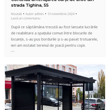
strada Tighina, 55
Noutati
Autor
admin
13 noiembrie 2024
Lasă un comentariu
După ce săptămâna trecută au fost lansate lucrările
de reabilitare a spațiului comun între blocurile de
locuințe, s-au pus bordurile și s-au pavat trotuarele,
ieri am instalat terenul de joacă pentru copii.
Teritoriul zonei cu ansamblurile de echipamente a
fost amenajat cu materie granulată, pentru
dezvoltarea abilităților senzoriale, a motricii și
echilibrului la copii. Paralel,…