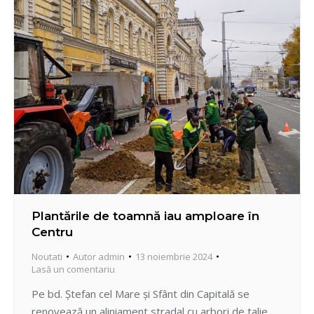
Pietrarilor. Tot la str. Pietrarilor se află și…
Plantările de toamnă iau amploare în
Centru
Noutati
Autor
admin
13 noiembrie 2024
Lasă un comentariu
Pe bd. Ștefan cel Mare și Sfânt din Capitală se
renovează un aliniament stradal cu arbori de talie