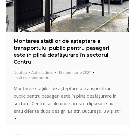
Montarea stațiilor de așteptare a
transportului public pentru pasageri
este în plină desfășurare în sectorul
Centru
Noutati
Autor
admin
13 noiembrie 2024
Lasă un comentariu
Montarea stațiilor de așteptare a transportului
public pentru pasageri este în plină desfășurare în
sectorul Centru, acolo unde acestea lipseau, sau
erau diferite după design. La str. București, 39 și str.
Drumul Viilor, 38 și 42 în aceste zile se instalează
pavilioane de așteptare a transportului, identice
după aspect celor 82 de stații din sector,…