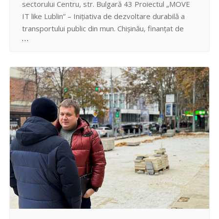
sectorului Centru, str. Bulgară 43 Proiectul „MOVE
IT like Lublin” – Inițiativa de dezvoltare durabilă a
transportului public din mun. Chișinău, finanțat de
Uniunea Europeană și implementat de Primăria
municipiului Chișinău, invită cetățenii și părțile
interesate la prezentarea publică a Studiului de e-
ticketing în transportul public din…