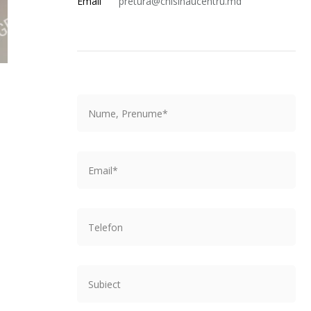
Email
pretura@chisinaucentru.md