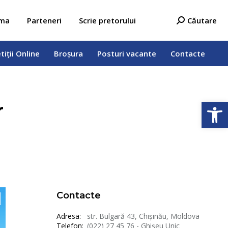
tiții Online
Broșura
Posturi vacante
Contacte
Search:
ama
Parteneri
Scrie pretorului
Căutare
tiții Online
Broșura
Posturi vacante
Contacte
Deschide b
r
Contacte
Adresa:
str. Bulgară 43, Chișinău, Moldova
Telefon:
(022) 27 45 76 - Ghișeu Unic