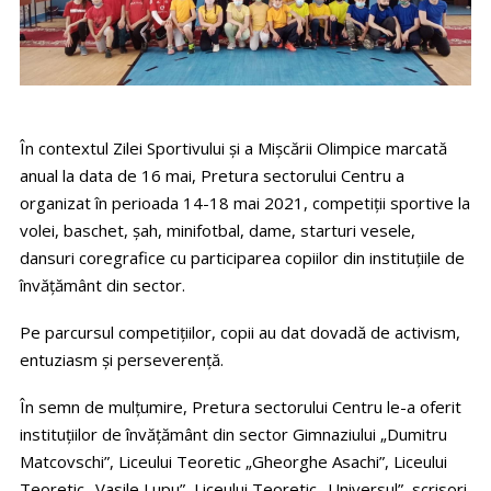
În contextul Zilei Sportivului și a Mișcării Olimpice marcată
anual la data de 16 mai, Pretura sectorului Centru a
organizat în perioada 14-18 mai 2021, competiții sportive la
volei, baschet, șah, minifotbal, dame, starturi vesele,
dansuri coregrafice cu participarea copiilor din instituțiile de
învățământ din sector.
Pe parcursul competițiilor, copii au dat dovadă de activism,
entuziasm și perseverență.
În semn de mulțumire, Pretura sectorului Centru le-a oferit
instituțiilor de învățământ din sector Gimnaziului „Dumitru
Matcovschi”, Liceului Teoretic „Gheorghe Asachi”, Liceului
Teoretic „Vasile Lupu”, Liceului Teoretic „Universul”, scrisori