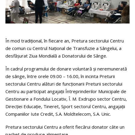
În mod tradiţional, în fiecare an, Pretura sectorului Centru
de comun cu Centrul Naţional de Transfuzie a Sângelui, a
desfăşurat Ziua Mondială a Donatorului de Sânge.
În cadrul programului de donare voluntară şi neremunerată
de sânge, între orele 09.00 – 16.00, în incinta Preturii
sectorului Centru alături de funcţionarii Preturii sectorului
Centru au participat angajații Întreprinderilor Municipale de
Gestionare a Fondului Locativ, Î. M. Exdrupo sector Centru,
Direcției Educație, Tineret, Sport sectorul Centru, angajații
Companiilor Iute Credit, S.A. Moldtelecom, S.A. Unic.
Pretura sectorului Centru a oferit fiecărui donator câte un
pachet de produse alimentare.