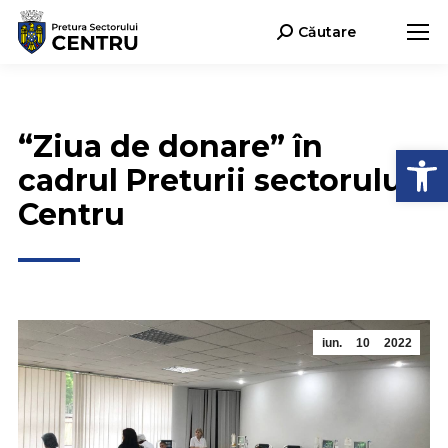
Căutare
Search:
“Ziua de donare” în
Deschide b
cadrul Preturii sectorului
Centru
iun.
10
2022