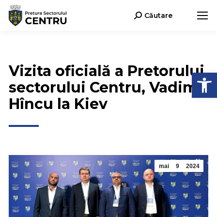
Căutare
Search:
Vizita oficială a Pretorului
Deschide b
sectorului Centru, Vadim
Hîncu la Kiev
mai
9
2024