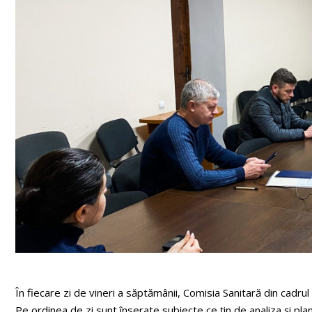
În fiecare zi de vineri a săptămânii, Comisia Sanitară din cadrul 
Pe ordinea de zi sunt înserate subiecte ce țin de analiza și plani