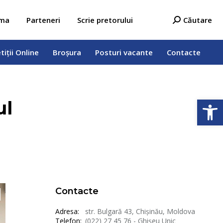
tiții Online
Broșura
Posturi vacante
Contacte
Search:
ama
Parteneri
Scrie pretorului
Căutare
tiții Online
Broșura
Posturi vacante
Contacte
Deschide b
ul
Contacte
Adresa:
str. Bulgară 43, Chișinău, Moldova
Telefon:
(022) 27 45 76 - Ghișeu Unic