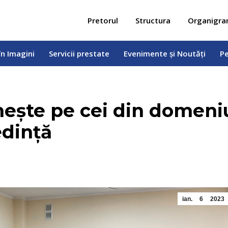
 în Imagini
Servicii prestate
Evenimente și Noutăți
Pe
Pretorul
Structura
Organigr
în Imagini
Servicii prestate
Evenimente și Noutăți
Pe
nește pe cei din domeni
edință
ian.
6
2023