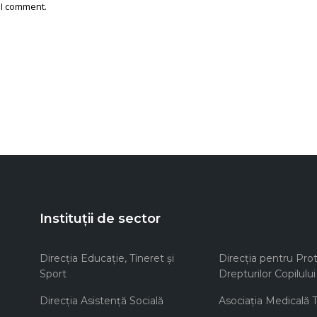
 I comment.
Instituții de sector
Direcţia Educaţie, Tineret şi
Direcţia pentru Prot
Sport
Drepturilor Copilului
Direcţia Asistenţă Socială
Asociaţia Medicală Te