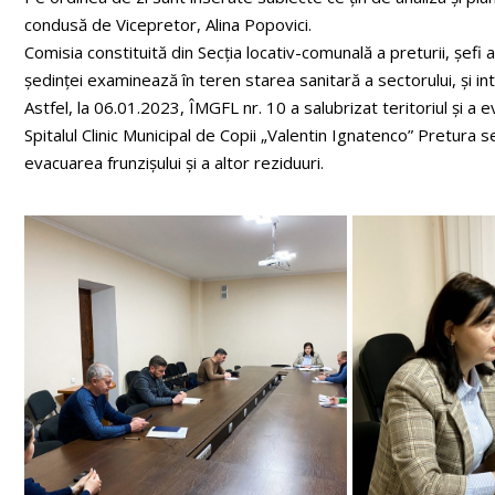
condusă de Vicepretor, Alina Popovici.
Comisia constituită din Secția locativ-comunală a preturii, șefi ai
ședinței examinează în teren starea sanitară a sectorului, și int
Astfel, la 06.01.2023, ÎMGFL nr. 10 a salubrizat teritoriul și a ev
Spitalul Clinic Municipal de Copii „Valentin Ignatenco” Pretura s
evacuarea frunzișului și a altor reziduuri.