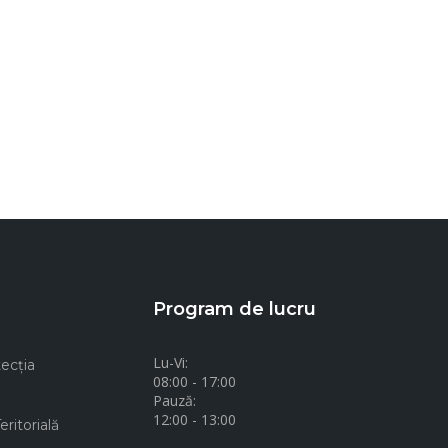
Program de lucru
Lu-Vi:
ecţia
08:00 - 17:00
Pauză:
12:00 - 13:00
ritorială