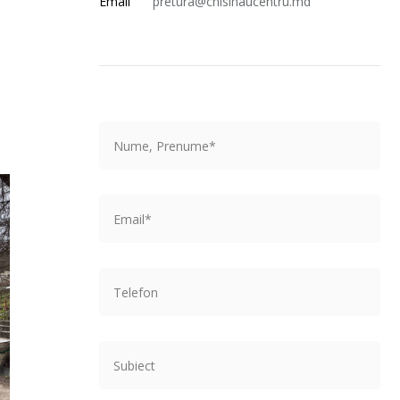
Email
pretura@chisinaucentru.md