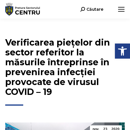
Căutare
Search:
Verificarea piețelor din
Deschide b
sector referitor la
măsurile întreprinse în
prevenirea infecției
provocate de virusul
COVID – 19
nov.
23
2020