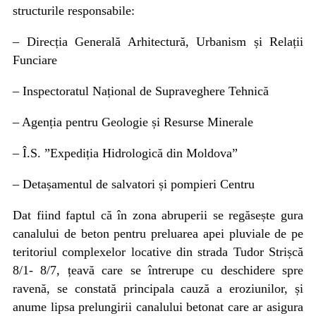
structurile responsabile:
– Direcția Generală Arhitectură, Urbanism și Relații
Funciare
– Inspectoratul Național de Supraveghere Tehnică
– Agenția pentru Geologie și Resurse Minerale
– Î.S. ”Expediția Hidrologică din Moldova”
– Detașamentul de salvatori și pompieri Centru
Dat fiind faptul că în zona abruperii se regăsește gura
canalului de beton pentru preluarea apei pluviale de pe
teritoriul complexelor locative din strada Tudor Strișcă
8/1- 8/7, țeavă care se întrerupe cu deschidere spre
ravenă, se constată principala cauză a eroziunilor, și
anume lipsa prelungirii canalului betonat care ar asigura