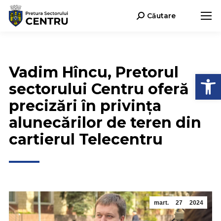
Căutare
Search:
Vadim Hîncu, Pretorul
Deschide b
sectorului Centru oferă
precizări în privința
alunecărilor de teren din
cartierul Telecentru
mart.
27
2024