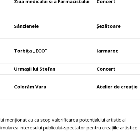
Ziua medicului si a Farmacistului
Concert
Sânzienele
Șezătoare
Torbița „ECO”
Iarmaroc
Urmașii lui Stefan
Concert
Colorăm Vara
Atelier de creație
i menționat au ca scop valorificarea potențialului artistic al
mularea interesului publicului-spectator pentru creațiile artistice