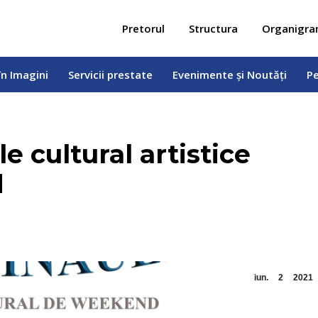
 în Imagini
Servicii prestate
Evenimente și Noutăți
Pe
Pretorul
Structura
Organigr
în Imagini
Servicii prestate
Evenimente și Noutăți
Pe
le cultural artistice
d
iun.
2
2021