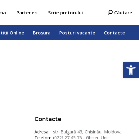
tiții Online
Broșura
Posturi vacante
Contacte
Search:
ama
Parteneri
Scrie pretorului
Căutare
tiții Online
Broșura
Posturi vacante
Contacte
Deschide b
Contacte
Adresa:
str. Bulgară 43, Chișinău, Moldova
Telefon:
(022) 27 45 76 - Ghișeu Unic