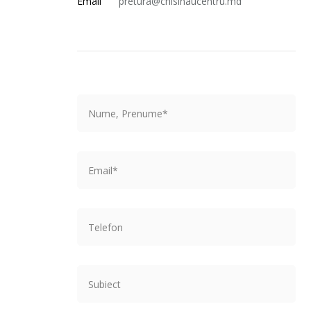
Email
pretura@chisinaucentru.md