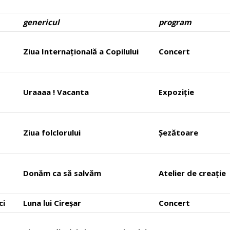
genericul
program
Ziua Internațională a Copilului
Concert
Uraaaa ! Vacanta
Expoziție
Ziua folclorului
Șezătoare
Donăm ca să salvăm
Atelier de creație
ci
Luna lui Cireșar
Concert