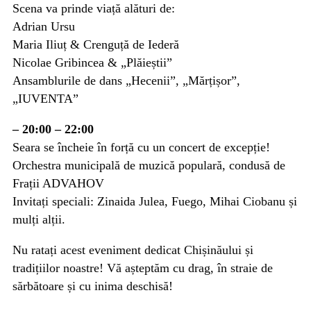
Scena va prinde viață alături de:
Adrian Ursu
Maria Iliuț & Crenguță de Iederă
Nicolae Gribincea & „Plăieștii”
Ansamblurile de dans „Hecenii”, „Mărțișor”,
„IUVENTA”
– 20:00 – 22:00
Seara se încheie în forță cu un concert de excepție!
Orchestra municipală de muzică populară, condusă de
Frații ADVAHOV
Invitați speciali: Zinaida Julea, Fuego, Mihai Ciobanu și
mulți alții.
Nu ratați acest eveniment dedicat Chișinăului și
tradițiilor noastre! Vă așteptăm cu drag, în straie de
sărbătoare și cu inima deschisă!