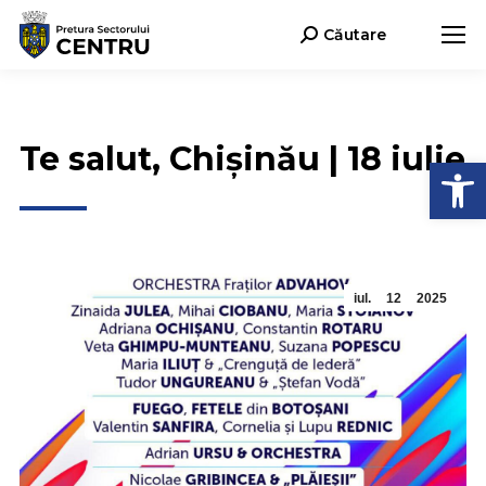
Căutare
Search:
Te salut, Chișinău | 18 iulie
Deschide b
iul.
12
2025