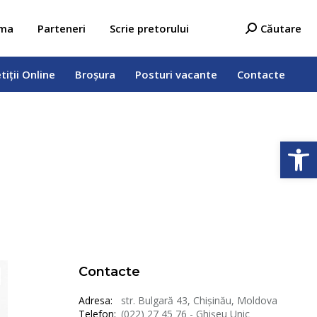
tiții Online
Broșura
Posturi vacante
Contacte
Search:
ama
Parteneri
Scrie pretorului
Căutare
tiții Online
Broșura
Posturi vacante
Contacte
Deschide b
Contacte
Adresa:
str. Bulgară 43, Chișinău, Moldova
Telefon:
(022) 27 45 76 - Ghișeu Unic