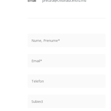
Email
pretura@chisinaucentru.md