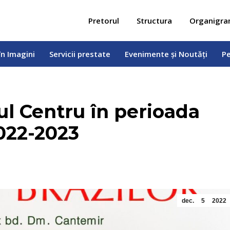
 în Imagini
Servicii prestate
Evenimente și Noutăți
Pe
Pretorul
Structura
Organigr
în Imagini
Servicii prestate
Evenimente și Noutăți
Pe
rul Centru în perioada
2022-2023
dec.
5
2022