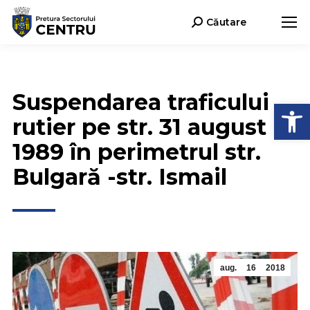
Căutare
Search:
Suspendarea traficului
Deschide b
rutier pe str. 31 august
1989 în perimetrul str.
Bulgară -str. Ismail
aug.
16
2018