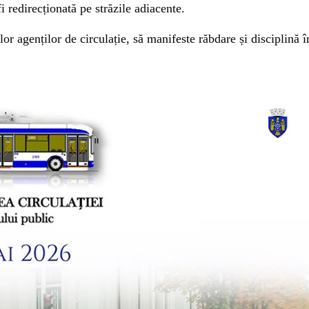
fi redirecționată pe străzile adiacente.
r agenților de circulație, să manifeste răbdare și disciplină î