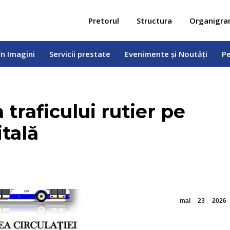
 în Imagini
Servicii prestate
Evenimente și Noutăți
Pe
Pretorul
Structura
Organigr
în Imagini
Servicii prestate
Evenimente și Noutăți
Pe
traficului rutier pe
itală
mai
23
2026