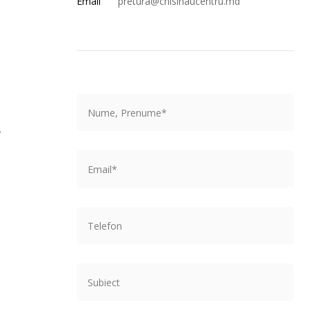
Email
pretura@chisinaucentru.md
–