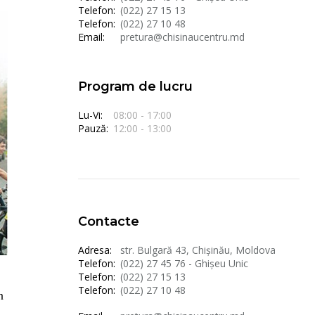
Telefon:
(022) 27 15 13
Telefon:
(022) 27 10 48
Email:
pretura@chisinaucentru.md
Program de lucru
Lu-Vi:
08:00 - 17:00
Pauză:
12:00 - 13:00
Contacte
Adresa:
str. Bulgară 43, Chișinău, Moldova
Telefon:
(022) 27 45 76 - Ghișeu Unic
Telefon:
(022) 27 15 13
Telefon:
(022) 27 10 48
n