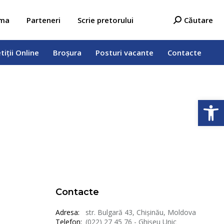
tiții Online
Broșura
Posturi vacante
Contacte
Search:
ama
Parteneri
Scrie pretorului
Căutare
tiții Online
Broșura
Posturi vacante
Contacte
Deschide b
Contacte
Adresa:
str. Bulgară 43, Chișinău, Moldova
Telefon:
(022) 27 45 76 - Ghișeu Unic