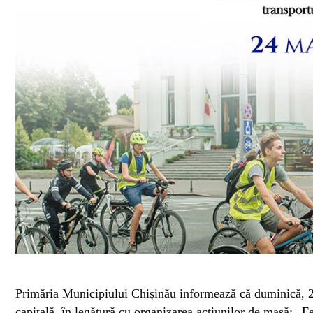
Primăria Municipiului Chișinău informează că duminică, 24 
capitală, în legătură cu organizarea acțiunilor de masă: „Fe