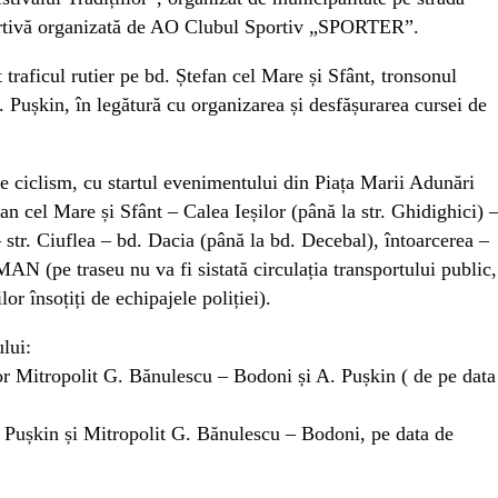
tivă organizată de AO Clubul Sportiv „SPORTER”.
 traficul rutier pe bd. Ștefan cel Mare și Sfânt, tronsonul
. Pușkin, în legătură cu organizarea și desfășurarea cursei de
de ciclism, cu startul evenimentului din Piața Marii Adunări
 cel Mare și Sfânt – Calea Ieșilor (până la str. Ghidighici) 
 str. Ciuflea – bd. Dacia (până la bd. Decebal), întoarcerea –
AN (pe traseu nu va fi sistată circulația transportului public,
lor însoțiți de echipajele poliției).
lui:
or Mitropolit G. Bănulescu – Bodoni și A. Pușkin ( de pe data
A. Pușkin și Mitropolit G. Bănulescu – Bodoni, pe data de