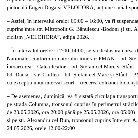
pietonală Eugen Doga și VELOHORA, acțiune social-spor
– Astfel, în intervalul orelor 05:00 – 16:00, va fi suspendat
cuprins între str. Mitropolit G. Bănulescu -Bodoni și str. A
ciclism „VELOHORA”, ediția 2026.
– În intervalul orelor: 12:00-14:00, se va desfășura cursa 
Naționale, conform următorului itinerar: PMAN – bd. Ștefan
întoarcerea – Calea Ieșilor – bd. Ștefan cel Mare și Sfânt –
bd. Dacia – str. Ciuflea – bd. Ștefan cel Mare și Sfânt – PM
cu excepția unui interval scurt – trecerea coloanei bicicliști
– De asemenea, duminică, va fi sistată circulația transportu
pe strada Columna, tronsonul cuprins în perimetrul străzil
de 23.05.2026, ora 20:00 până pe 25.05.2026, ora 05:00)
și pe str. Alexandru cel Bun, tronsonul cuprins între str. 
24.05.2026, orele 12:00-22:00