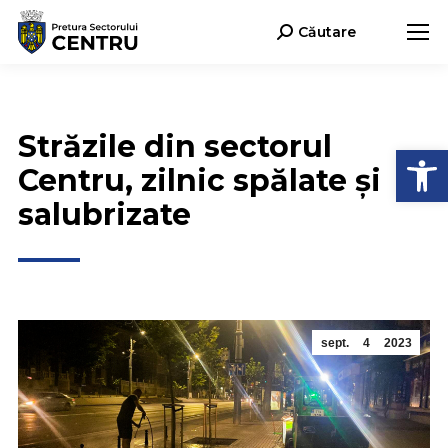
Căutare
Search:
Străzile din sectorul
Deschide b
Centru, zilnic spălate și
salubrizate
sept.
4
2023