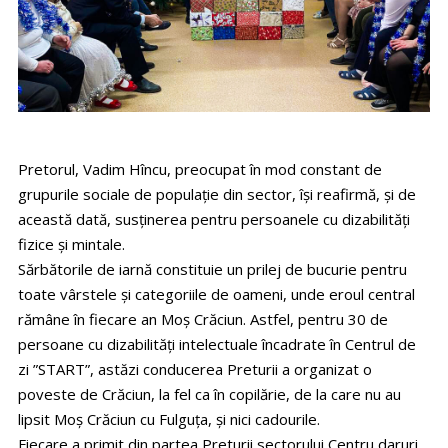
Pretorul, Vadim Hîncu, preocupat în mod constant de
grupurile sociale de populație din sector, își reafirmă, și de
această dată, susținerea pentru persoanele cu dizabilități
fizice și mintale.
Sărbătorile de iarnă constituie un prilej de bucurie pentru
toate vârstele și categoriile de oameni, unde eroul central
rămâne în fiecare an Moș Crăciun. Astfel, pentru 30 de
persoane cu dizabilități intelectuale încadrate în Centrul de
zi ”START”, astăzi conducerea Preturii a organizat o
poveste de Crăciun, la fel ca în copilărie, de la care nu au
lipsit Moș Crăciun cu Fulguța, și nici cadourile.
Fiecare a primit din partea Preturii sectorului Centru daruri,