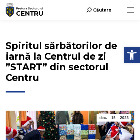
Căutare
Search:
Spiritul sărbătorilor de
Deschide b
iarnă la Centrul de zi
”START” din sectorul
Centru
dec.
15
2023