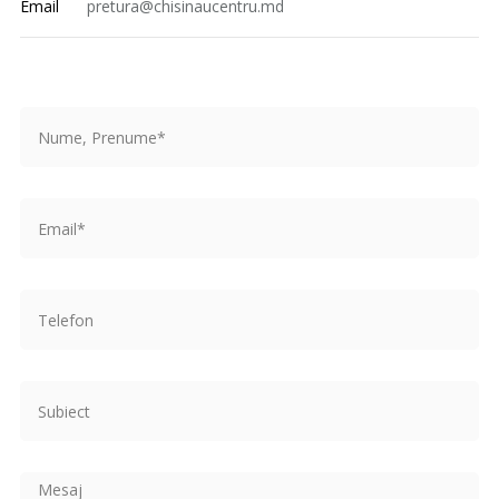
Email
pretura@chisinaucentru.md