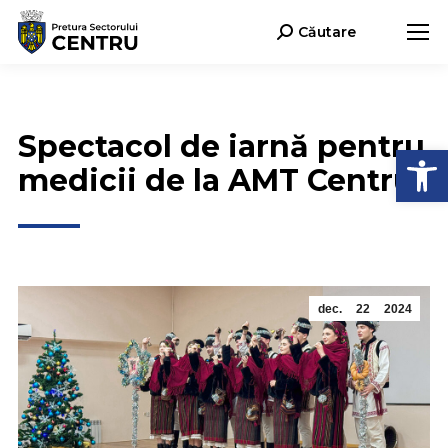
Căutare
Search:
Spectacol de iarnă pentru
Deschide b
medicii de la AMT Centru
dec.
22
2024